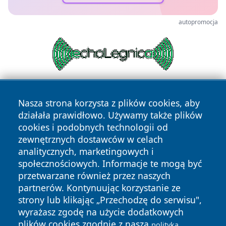
autopromocja
Nasza strona korzysta z plików cookies, aby
działała prawidłowo. Używamy także plików
cookies i podobnych technologii od
zewnętrznych dostawców w celach
analitycznych, marketingowych i
Copyright © 2026 24slupsk.pl Wszystkie prawa zastrzeżone.
społecznościowych. Informacje te mogą być
przetwarzane również przez naszych
partnerów. Kontynuując korzystanie ze
Polityka
Polityka
News
Autorzy
strony lub klikając „Przechodzę do serwisu",
Prywatności
Cookies
wyrażasz zgodę na użycie dodatkowych
plików cookies zgodnie z naszą
polityką