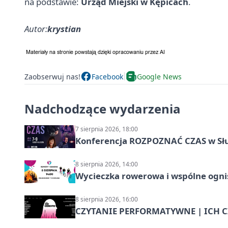
na podstawie:
Urząd Miejski w Kępicach
.
Autor:
krystian
Zaobserwuj nas!
Facebook
Google News
Nadchodzące wydarzenia
7 sierpnia 2026, 18:00
Konferencja ROZPOZNAĆ CZAS w Sł
8 sierpnia 2026, 14:00
Wycieczka rowerowa i wspólne ognis
8 sierpnia 2026, 16:00
CZYTANIE PERFORMATYWNE | ICH CZ