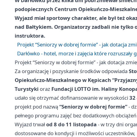
W Darłówku przez kilka dni pobrzmiewał śmiech 
podopiecznych Centrum Opiekuńczo-Mieszkalnego
Wyjazd miał sportowy charakter, ale był też ok
nad Bałtykiem. Organizatorzy zadbali nie tylko 
instruktora.
Projekt “Seniorzy w dobrej formie” - jak dotacja zm
Darłówko - hotel, morze i zajęcia które rozruszały 
Projekt “Seniorzy w dobrej formie” - jak dotacja zmi
Za organizację i pozyskanie środków odpowiada
Sto
Opiekuńczo-Mieszkalnego w Kępicach “Przyjaz
Turystyki
oraz
Fundacji LOTTO im. Haliny Konopa
udało się otrzymać dofinansowanie w wysokości
32 
projekt pod nazwą
“Seniorzy w dobrej formie”
- dz
pełnego programu zajęć bez dodatkowych obciążeń
Wyjazd trwał
od 8 do 11 listopada
- w trzy dni org
dostosowane do kondycji i możliwości uczestników, 