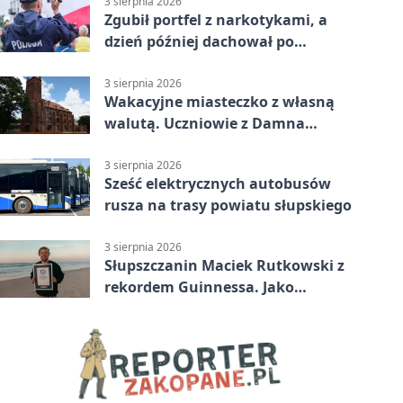
3 sierpnia 2026
Zgubił portfel z narkotykami, a
dzień później dachował po
alkoholu w Ustce
3 sierpnia 2026
Wakacyjne miasteczko z własną
walutą. Uczniowie z Damna
poznali demokrację
3 sierpnia 2026
Sześć elektrycznych autobusów
rusza na trasy powiatu słupskiego
3 sierpnia 2026
Słupszczanin Maciek Rutkowski z
rekordem Guinnessa. Jako
pierwszy tak szybko przepłynął
Bałtyk na desce windsurfingowej