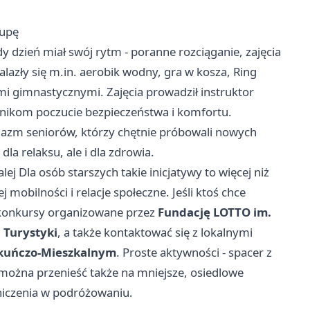
rupę
dy dzień miał swój rytm - poranne rozciąganie, zajęcia
lazły się m.in. aerobik wodny, gra w kosza, Ring
mi gimnastycznymi. Zajęcia prowadził instruktor
tnikom poczucie bezpieczeństwa i komfortu.
jazm seniorów, którzy chętnie próbowali nowych
dla relaksu, ale i dla zdrowia.
ej Dla osób starszych takie inicjatywy to więcej niż
 mobilności i relacje społeczne. Jeśli ktoś chce
 konkursy organizowane przez
Fundację LOTTO im.
 Turystyki
, a także kontaktować się z lokalnymi
kuńczo-Mieszkalnym
. Proste aktywności - spacer z
można przenieść także na mniejsze, osiedlowe
niczenia w podróżowaniu.