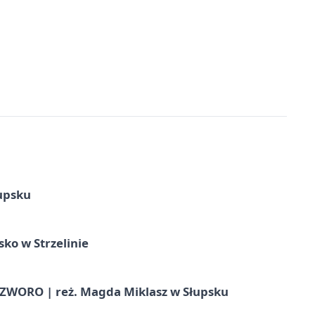
upsku
ko w Strzelinie
WORO | reż. Magda Miklasz w Słupsku