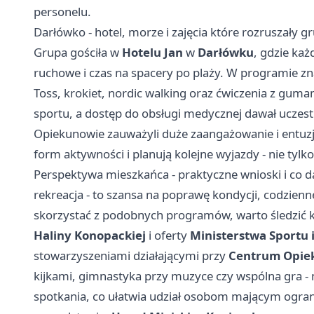
personelu.
Darłówko - hotel, morze i zajęcia które rozruszały g
Grupa gościła w
Hotelu Jan
w
Darłówku
, gdzie każ
ruchowe i czas na spacery po plaży. W programie zna
Toss, krokiet, nordic walking oraz ćwiczenia z guma
sportu, a dostęp do obsługi medycznej dawał uczes
Opiekunowie zauważyli duże zaangażowanie i entuz
form aktywności i planują kolejne wyjazdy - nie tylko 
Perspektywa mieszkańca - praktyczne wnioski i co dal
rekreacja - to szansa na poprawę kondycji, codziennej
skorzystać z podobnych programów, warto śledzić
Haliny Konopackiej
i oferty
Ministerstwa Sportu i
stowarzyszeniami działającymi przy
Centrum Opie
kijkami, gimnastyka przy muzyce czy wspólna gra - 
spotkania, co ułatwia udział osobom mającym ogra