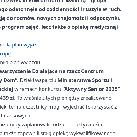
i dźwięk kijków do nordic walking – grupa
 odetchnęła od codzienności i ruszyła w ruch.
azją do rozmów, nowych znajomości i odpoczynku
o program zajęć, lecz także o opiekę medyczną i
ieniła plan wyjazdu
grupę
eniła plan wyjazdu
warzyszenie Działające na rzecz Centrum
ny Dom”
. Dzięki wsparciu
Ministerstwa Sportu i
ckiej
w ramach konkursu
“Aktywny Senior 2025”
439 zł
. To właśnie z tych pieniędzy zrealizowano
ięki temu uczestnicy mogli wyjechać i skorzystać z
 finansowych.
anizatorzy zaplanowali codzienne aktywności
a także zapewnili stałą opiekę wykwalifikowanego