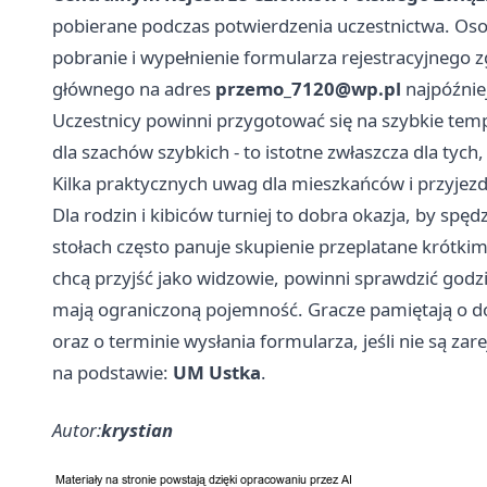
pobierane podczas potwierdzenia uczestnictwa. Osoby
pobranie i wypełnienie formularza rejestracyjnego 
głównego na adres
przemo_7120@wp.pl
najpóźnie
Uczestnicy powinni przygotować się na szybkie temp
dla szachów szybkich - to istotne zwłaszcza dla tych
Kilka praktycznych uwag dla mieszkańców i przyjez
Dla rodzin i kibiców turniej to dobra okazja, by spę
stołach często panuje skupienie przeplatane krótkim
chcą przyjść jako widzowie, powinni sprawdzić godzi
mają ograniczoną pojemność. Gracze pamiętają o d
oraz o terminie wysłania formularza, jeśli nie są zar
na podstawie:
UM Ustka
.
Autor:
krystian