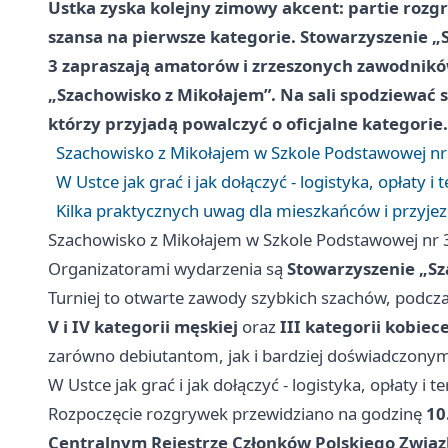
Ustka zyska kolejny zimowy akcent: partie rozg
szansa na pierwsze kategorie. Stowarzyszenie 
3 zapraszają amatorów i zrzeszonych zawodnikó
„Szachowisko z Mikołajem”. Na sali spodziewać s
którzy przyjadą powalczyć o oficjalne kategorie.
Szachowisko z Mikołajem w Szkole Podstawowej nr 
W Ustce jak grać i jak dołączyć - logistyka, opłaty i 
Kilka praktycznych uwag dla mieszkańców i przyje
Szachowisko z Mikołajem w Szkole Podstawowej nr 3
Organizatorami wydarzenia są
Stowarzyszenie „S
Turniej to otwarte zawody szybkich szachów, podcza
V i IV kategorii męskiej
oraz
III kategorii kobiece
zarówno debiutantom, jak i bardziej doświadczon
W Ustce jak grać i jak dołączyć - logistyka, opłaty i t
Rozpoczęcie rozgrywek przewidziano na godzinę
10
Centralnym Rejestrze Członków Polskiego Zwią