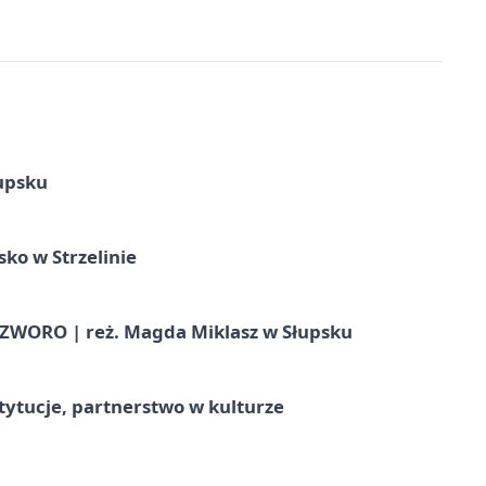
upsku
ko w Strzelinie
WORO | reż. Magda Miklasz w Słupsku
stytucje, partnerstwo w kulturze