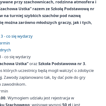
rywane przy szachownicach, rodzinna atmosfera i
„Szachowa Ustka” razem ze Szkołą Podstawową nr
w na turniej szybkich szachów pod nazwą
ię można zarówno młodszych graczy, jak i tych,
3 - co się wydarzy
termin
zdnych
 - co się wydarzy
zachowa Ustka”
oraz
Szkoła Podstawowa nr 3
.
s których uczestnicy będą mogli walczyć o zdobycie
j
. Zawody zaplanowano tak, by dać pole do gry
ym zawodnikom.
ermin
.00
. Wymogiem udziału jest rejestracja w
zku Szachowego
; wpisowe wynosi
50 zł
i jest