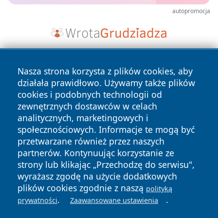
autopromocja
Nasza strona korzysta z plików cookies, aby
działała prawidłowo. Używamy także plików
cookies i podobnych technologii od
zewnętrznych dostawców w celach
analitycznych, marketingowych i
Copyright © 2026 24slupsk.pl Wszystkie prawa zastrzeżone.
społecznościowych. Informacje te mogą być
przetwarzane również przez naszych
partnerów. Kontynuując korzystanie ze
Polityka
Polityka
News
Autorzy
strony lub klikając „Przechodzę do serwisu",
Prywatności
Cookies
wyrażasz zgodę na użycie dodatkowych
plików cookies zgodnie z naszą
polityką
.
.
prywatności
Zaawansowane ustawienia