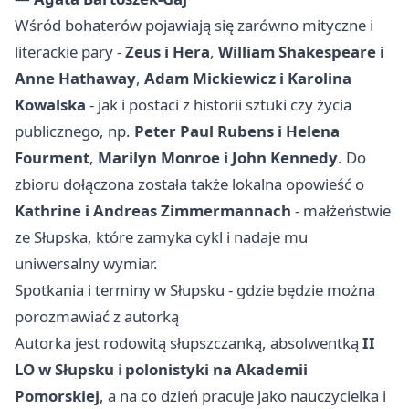
Wśród bohaterów pojawiają się zarówno mityczne i
literackie pary -
Zeus i Hera
,
William Shakespeare i
Anne Hathaway
,
Adam Mickiewicz i Karolina
Kowalska
- jak i postaci z historii sztuki czy życia
publicznego, np.
Peter Paul Rubens i Helena
Fourment
,
Marilyn Monroe i John Kennedy
. Do
zbioru dołączona została także lokalna opowieść o
Kathrine i Andreas Zimmermannach
- małżeństwie
ze Słupska, które zamyka cykl i nadaje mu
uniwersalny wymiar.
Spotkania i terminy w Słupsku - gdzie będzie można
porozmawiać z autorką
Autorka jest rodowitą słupszczanką, absolwentką
II
LO w Słupsku
i
polonistyki na Akademii
Pomorskiej
, a na co dzień pracuje jako nauczycielka i