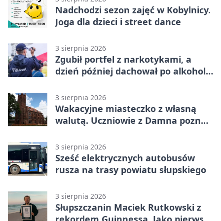
Nadchodzi sezon zajęć w Kobylnicy.
Joga dla dzieci i street dance
3 sierpnia 2026
Zgubił portfel z narkotykami, a
dzień później dachował po alkoholu
w Ustce
3 sierpnia 2026
Wakacyjne miasteczko z własną
walutą. Uczniowie z Damna poznali
demokrację
3 sierpnia 2026
Sześć elektrycznych autobusów
rusza na trasy powiatu słupskiego
3 sierpnia 2026
Słupszczanin Maciek Rutkowski z
rekordem Guinnessa. Jako pierwszy