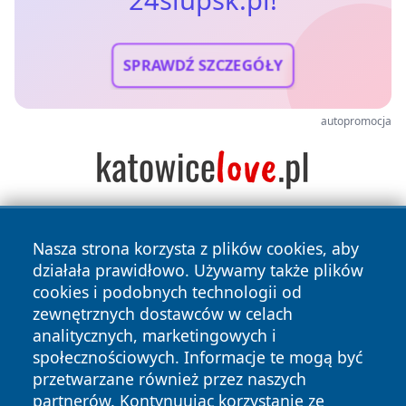
SPRAWDŹ SZCZEGÓŁY
autopromocja
Nasza strona korzysta z plików cookies, aby
działała prawidłowo. Używamy także plików
cookies i podobnych technologii od
zewnętrznych dostawców w celach
analitycznych, marketingowych i
Copyright © 2026 24slupsk.pl Wszystkie prawa zastrzeżone.
społecznościowych. Informacje te mogą być
przetwarzane również przez naszych
partnerów. Kontynuując korzystanie ze
Polityka
Polityka