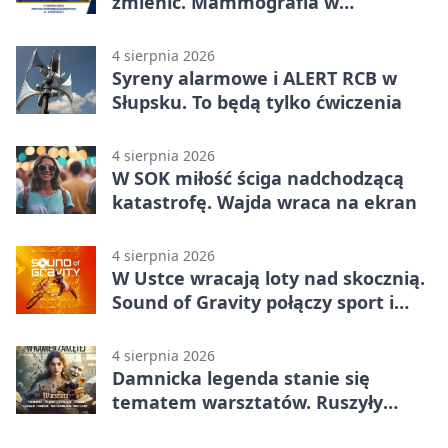
zmienić. Mammografia w
Główczycach
4 sierpnia 2026
Syreny alarmowe i ALERT RCB w
Słupsku. To będą tylko ćwiczenia
4 sierpnia 2026
W SOK miłość ściga nadchodzącą
katastrofę. Wajda wraca na ekran
4 sierpnia 2026
W Ustce wracają loty nad skocznią.
Sound of Gravity połączy sport i
koncerty
4 sierpnia 2026
Damnicka legenda stanie się
tematem warsztatów. Ruszyły
zapisy