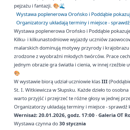
pejzażu i fantazji. 🎨🌊
Wystawa poplenerowa Orońsko i Poddąbie pokazuje
Organizatorzy układają terminy i miejsce - sprawdź
Wystawa poplenerowa Orońsko i Poddąbie pokazuje 
Kilku- i kilkunastodniowe wyjazdy uczniów zaowoco
malarskich dominują motywy przyrody i krajobrazu
zrodzone z wyobraźni młodych twórców. Prace cech
jednym obrazie gra światła i cienia, w innej rzeźbie
🎨
W wystawie biorą udział uczniowie klas
III
(Poddąbie
St. I. Witkiewicza w Słupsku. Każde dzieło to osobn
warto przyjść i przejrzeć te różne głosy w jednej prze
Organizatorzy układają terminy i miejsce - sprawdź 
Wernisaż: 20.01.2026, godz. 17:00
-
Galeria OT R
Wystawa czynna do
30 stycznia