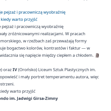
 pejzaż i pracowniczą wyobraźnię
 kiedy warto przyjść
pejzaż i pracowniczą wyobraźnię
wały zróżnicowanymi realizacjami. W pracach
 morskiego, w rzeźbach zaś przeważają formy
uje bogactwo kolorów, kontrastów i faktur — w
 uwidacznia się napięcie między ciepłem a chłodem. 🗿
) oraz
IV
(Orońsko) Liceum Sztuk Plastycznych im.
a opowieść i mały portret temperamentu autora, więc
strzeni.
kiedy warto przyjść
ondo im. Jadwigi Girsa-Zimny