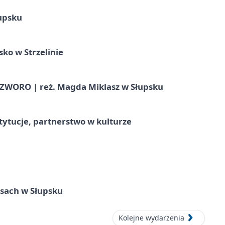
upsku
ko w Strzelinie
WORO | reż. Magda Miklasz w Słupsku
stytucje, partnerstwo w kulturze
sach w Słupsku
Kolejne wydarzenia