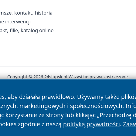
msze, kontakt, historia
ie interwencji
, filie, katalog online
Copyright © 2026 24slupsk.pl Wszystkie prawa zastrzeżone.
es, aby działała prawidłowo. Używamy także plik
News
Autorzy
Polityka Prywatności
Polityka Cookie
cznych, marketingowych i społecznościowych. Inf
 korzystanie ze strony lub klikając „Przechodzę 
ookies zgodnie z naszą
polityką prywatności
.
Zaaw