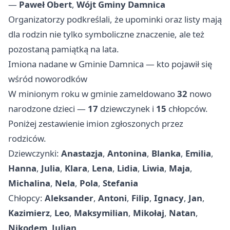
—
Paweł Obert
,
Wójt Gminy Damnica
Organizatorzy podkreślali, że upominki oraz listy mają
dla rodzin nie tylko symboliczne znaczenie, ale też
pozostaną pamiątką na lata.
Imiona nadane w Gminie Damnica — kto pojawił się
wśród noworodków
W minionym roku w gminie zameldowano
32
nowo
narodzone dzieci —
17
dziewczynek i
15
chłopców.
Poniżej zestawienie imion zgłoszonych przez
rodziców.
Dziewczynki:
Anastazja
,
Antonina
,
Blanka
,
Emilia
,
Hanna
,
Julia
,
Klara
,
Lena
,
Lidia
,
Liwia
,
Maja
,
Michalina
,
Nela
,
Pola
,
Stefania
Chłopcy:
Aleksander
,
Antoni
,
Filip
,
Ignacy
,
Jan
,
Kazimierz
,
Leo
,
Maksymilian
,
Mikołaj
,
Natan
,
Nikodem
,
Julian