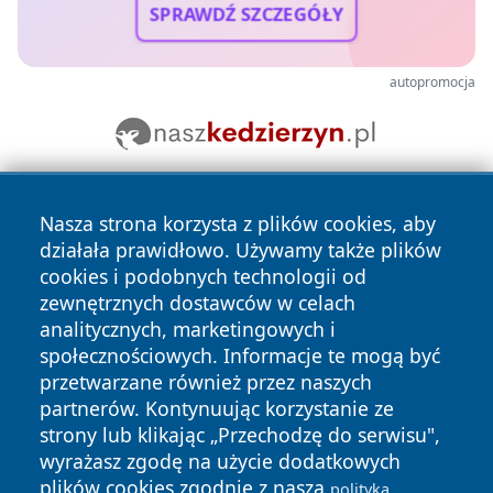
SPRAWDŹ SZCZEGÓŁY
autopromocja
Nasza strona korzysta z plików cookies, aby
działała prawidłowo. Używamy także plików
cookies i podobnych technologii od
zewnętrznych dostawców w celach
analitycznych, marketingowych i
Copyright © 2026 24slupsk.pl Wszystkie prawa zastrzeżone.
społecznościowych. Informacje te mogą być
przetwarzane również przez naszych
partnerów. Kontynuując korzystanie ze
Polityka
Polityka
News
Autorzy
strony lub klikając „Przechodzę do serwisu",
Prywatności
Cookies
wyrażasz zgodę na użycie dodatkowych
plików cookies zgodnie z naszą
polityką