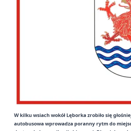
W kilku wsiach wokół Lęborka zrobiło się głośni
autobusowa wprowadza poranny rytm do miejsco