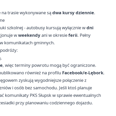
e na trasie wykonywane są
dwa kursy dziennie
.
ane
uki szkolnej - autobusy kursują wyłącznie w
dni
cjonuje w
weekendy
ani w okresie
ferii
. Pełny
z w komunikatach gminnych.
 podróży:
,
ie
, więc terminy powrotu mogą być ograniczone.
y publikowano również na profilu
Facebook/e-Lębork
.
tęgowem zyskują wygodniejsze połączenie z
niów i osób bez samochodu. Jeśli ktoś planuje
ować komunikaty PKS Słupsk w sprawie ewentualnych
rzesiadki przy planowaniu codziennego dojazdu.