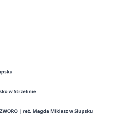
upsku
ko w Strzelinie
WORO | reż. Magda Miklasz w Słupsku