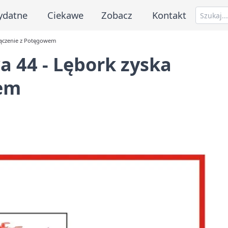
ydatne
Ciekawe
Zobacz
Kontakt
łączenie z Potęgowem
 44 - Lębork zyska
wem