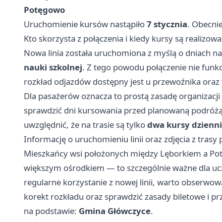
Potęgowo
Uruchomienie kursów nastąpiło
7 stycznia
. Obecni
Kto skorzysta z połączenia i kiedy kursy są realizow
Nowa linia została uruchomiona z myślą o dniach na
nauki szkolnej
. Z tego powodu połączenie nie funk
rozkład odjazdów dostępny jest u przewoźnika ora
Dla pasażerów oznacza to prostą zasadę organizacji
sprawdzić dni kursowania przed planowaną podróżą
uwzględnić, że na trasie są tylko
dwa kursy dzienn
Informację o uruchomieniu linii oraz zdjęcia z tras
Mieszkańcy wsi położonych między Lęborkiem a Po
większym ośrodkiem — to szczególnie ważne dla ucz
regularne korzystanie z nowej linii, warto obserw
korekt rozkładu oraz sprawdzić zasady biletowe i p
na podstawie:
Gmina Główczyce
.