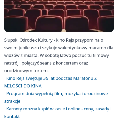
Słupski Ośrodek Kultury - kino Rejs przypomina o
swoim jubileuszu i szykuje walentynkowy maraton dla
widzów z miasta. W sobotę łatwo poczuć tu filmowy
nastrój i połączyć seans z koncertem oraz
urodzinowym tortem.
Kino Rejs świętuje 35 lat podczas Maratonu Z
MIŁOŚCI DO KINA
Program dnia wypełnią film, muzyka i urodzinowe
atrakcje
Karnety można kupić w kasie i online - ceny, zasady i
kontakt