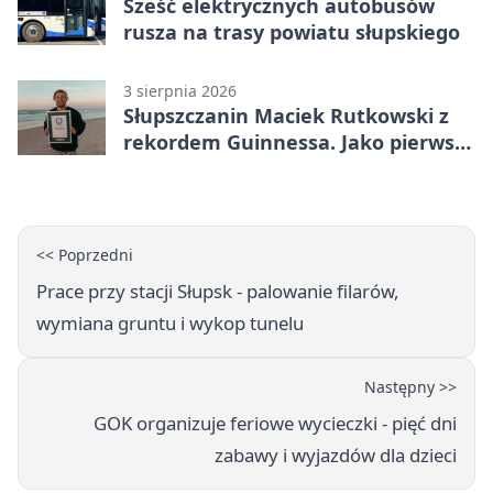
Sześć elektrycznych autobusów
rusza na trasy powiatu słupskiego
3 sierpnia 2026
Słupszczanin Maciek Rutkowski z
rekordem Guinnessa. Jako pierwszy
tak szybko przepłynął Bałtyk na
desce windsurfingowej
<< Poprzedni
Prace przy stacji Słupsk - palowanie filarów,
wymiana gruntu i wykop tunelu
Następny >>
GOK organizuje feriowe wycieczki - pięć dni
zabawy i wyjazdów dla dzieci