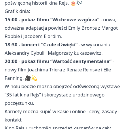
poświęconą historii kina Rejs. 🎂🎶
Grafik dnia:
15:00 - pokaz filmu “Wichrowe wzgórza”
- nowa,
odważna adaptacja powieści Emily Brontë z Margot
Robbie i Jacobem Elordim.
18:30 - koncert “Czułe dźwięki”
- w wykonaniu
Aleksandry Cybuli i Małgorzaty Łukaszewicz.
20:00 - pokaz filmu “Wartość sentymentalna”
-
nowy film Joachima Triera z Renate Reinsve i Elle
Fanning. 🎥💫
W holu będzie można obejrzeć odświeżoną wystawę
“35 lat kina Rejs” i skorzystać z urodzinowego
poczęstunku.
Karnety można kupić w kasie i online - ceny, zasady i
kontakt
Kino Rejs uruchomiło sprzedaż karnetów na cały