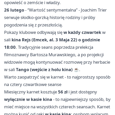
opowieść o zemście i władzy.
26 lutego
- “Wartość sentymentalna” - Joachim Trier
serwuje słodko-gorzką historię rodziny i próby
pogodzenia się z przeszłością.
Pokazy klubowe odbywają się
w każdy czwartek
w
sali
kina Rejs (Emcek, al. 3 Maja 22)
o godzinie
18:00
. Tradycyjnie seans poprzedza prelekcja
filmoznawcy Bartosza Murawskiego, a po projekcji
widzowie mogą kontynuować rozmowę przy herbacie
w sali
Tango (wejście z holu kina)
☕️.
Warto zaopatrzyć się w karnet - to najprostszy sposób
na cztery czwartkowe seanse
Miesięczny karnet kosztuje
56 zł
i jest dostępny
wyłącznie w kasie kina
- to najpewniejszy sposób, by
mieć miejsce na wszystkich czterech seansach. Karnet
można kupić od ręki
w kasie kina
; osobom wolącym