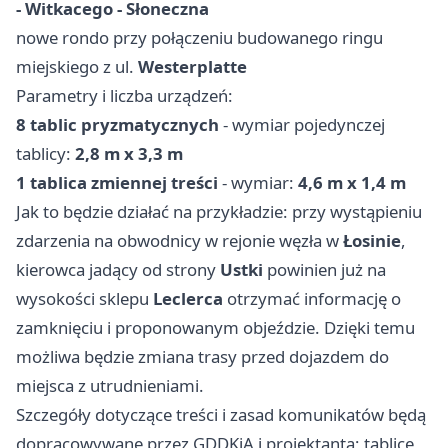
- Witkacego - Słoneczna
nowe rondo przy połączeniu budowanego ringu
miejskiego z ul.
Westerplatte
Parametry i liczba urządzeń:
8 tablic pryzmatycznych
- wymiar pojedynczej
tablicy:
2,8 m x 3,3 m
1 tablica zmiennej treści
- wymiar:
4,6 m x 1,4 m
Jak to będzie działać na przykładzie: przy wystąpieniu
zdarzenia na obwodnicy w rejonie węzła w
Łosinie
,
kierowca jadący od strony
Ustki
powinien już na
wysokości sklepu
Leclerca
otrzymać informację o
zamknięciu i proponowanym objeździe. Dzięki temu
możliwa będzie zmiana trasy przed dojazdem do
miejsca z utrudnieniami.
Szczegóły dotyczące treści i zasad komunikatów będą
dopracowywane przez GDDKiA i projektanta; tablice