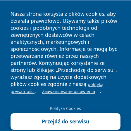
Nasza strona korzysta z plików cookies, aby
działała prawidłowo. Używamy także plików
cookies i podobnych technologii od
zewnętrznych dostawców w celach
analitycznych, marketingowych i
Copyright © 2026 24slupsk.pl Wszystkie prawa zastrzeżone.
społecznościowych. Informacje te mogą być
przetwarzane również przez naszych
partnerów. Kontynuując korzystanie ze
Polityka
Polityka
News
Autorzy
strony lub klikając „Przechodzę do serwisu",
Prywatności
Cookies
wyrażasz zgodę na użycie dodatkowych
plików cookies zgodnie z naszą
polityką
.
.
prywatności
Zaawansowane ustawienia
Polityka Cookies
Przejdź do serwisu