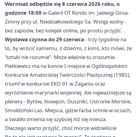
Wernisaż odbędzie się 8 czerwca 2026 roku, o
godzinie 18:00
w Galerii OT Rondo im. Jadwigi Girsa-
Zimny przy ul. Niedziałkowskiego 5a. Wstęp wolny -
bez zapisów, bez kolejek online, po prostu przyjść.
Wystawa czynna do 29 czerwca
- trzy tygodnie na
to, by wrócić samemu, z dziećmi, z kimś, kto mówi, że
“sztuki nie rozumie”. Może właśnie tu zrozumie.
Pietkiewicz ma na koncie I miejsce w Ogólnopolskim
Konkursie Amatorskiej Twórczości Plastycznej (1985),
triumf w konkursie EKO-91 w Żaganiu oraz
wyróżnienie marynarki wojennej. Ale najważniejsze są
plenery - Bytów, Nowęcin, Duszniki, Ustronie Morskie,
Smołdziński Las. Miejsca, gdzie farba schnie w oczach,
a światło zmienia się szybciej niż się miesza.
Dlaczego warto przyjść, choć morze widzieliście
Bo to nie jest wystawa “o morzu”. To wystawa o