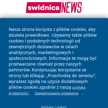
Nasza strona korzysta z plików cookies, aby
działała prawidłowo. Używamy także plików
cookies i podobnych technologii od
zewnętrznych dostawców w celach
analitycznych, marketingowych i
Copyright © 2026 24slupsk.pl Wszystkie prawa zastrzeżone.
społecznościowych. Informacje te mogą być
przetwarzane również przez naszych
partnerów. Kontynuując korzystanie ze
Polityka
Polityka
News
Autorzy
strony lub klikając „Przechodzę do serwisu",
Prywatności
Cookies
wyrażasz zgodę na użycie dodatkowych
plików cookies zgodnie z naszą
polityką
.
.
prywatności
Zaawansowane ustawienia
Polityka Cookies