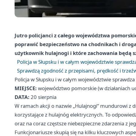
Jutro policjanci z całego województwa pomorski
poprawić bezpieczeństwo na chodnikach i droga
użytkownik hulajnogi i które zachowania będą 
Policja w Słupsku i w całym województwie sprawdza
Sprawdzą zgodność z przepisami, prędkość i trzeź
Policja w Słupsku i w całym województwie sprawdza 
MIEJSCE:
województwo pomorskie (w działaniach ucz
DATA:
20 sierpnia
W ramach akcji o nazwie „Hulajnogi” mundurowi z 
korzystające z hulajnóg elektrycznych. To odpowied
oraz na coraz częstsze niebezpieczne zdarzenia z je
Funkcjonariusze skupią się na kilku kluczowych as