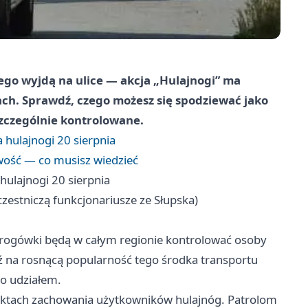
ego wyjdą na ulice — akcja „Hulajnogi” ma
ch. Sprawdź, czego możesz się spodziewać jako
szczególnie kontrolowane.
 hulajnogi 20 sierpnia
wość — co musisz wiedzieć
hulajnogi 20 sierpnia
estniczą funkcjonariusze ze Słupska)
drogówki będą w całym regionie kontrolować osoby
ź na rosnącą popularność tego środka transportu
go udziałem.
pektach zachowania użytkowników hulajnóg. Patrolom