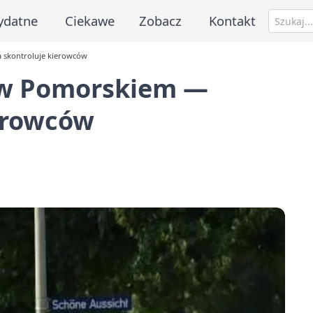
ydatne
Ciekawe
Zobacz
Kontakt
a skontroluje kierowców
i w Pomorskiem —
ierowców