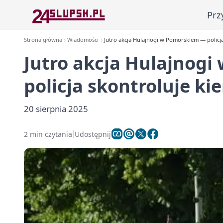
Prz
Strona główna
Wiadomości
Jutro akcja Hulajnogi w Pomorskiem — policj
Jutro akcja Hulajnog
policja skontroluje k
20 sierpnia 2025
2 min czytania
Udostępnij