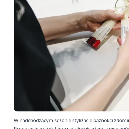
W nadchodzącym sezonie stylizacje paznokci zdominu
Propozycje marek łączą się z inspiracjami z wybiegó