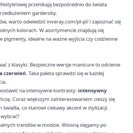
festyle’owej przenikają bezpośrednio do świata
ę przedłużeniem garderoby.
tów, warto odwiedzić
inveray.com/pl-pl/
i zapoznać się
dnych kolorach. W asortymencie znajdują się
e pigmenty, idealne na ważne wyjścia czy codzienne
i
wać z klasyki. Bezpieczne wersje manicure to odcienie
a czerwień
. Taka paleta sprawdzi się w każdej
ia.
postawić na intensywne kontrasty:
intensywny
ńczę. Coraz większym zainteresowaniem cieszy się
światła, co stanowi ciekawy akcent w stylizacji.
o wybrać?
ualnych trendów w modzie. Wiosną sięgamy po