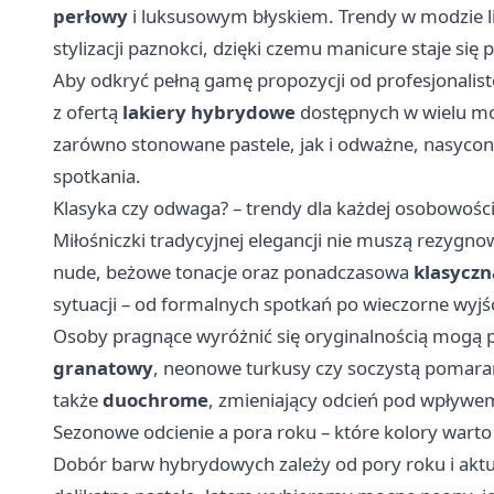
perłowy
i luksusowym błyskiem. Trendy w modzie li
stylizacji paznokci, dzięki czemu manicure staje si
Aby odkryć pełną gamę propozycji od profesjonalis
z ofertą
lakiery hybrydowe
dostępnych w wielu mo
zarówno stonowane pastele, jak i odważne, nasycon
spotkania.
Klasyka czy odwaga? – trendy dla każdej osobowośc
Miłośniczki tradycyjnej elegancji nie muszą rezygno
nude, beżowe tonacje oraz ponadczasowa
klasyczn
sytuacji – od formalnych spotkań po wieczorne wyjśc
Osoby pragnące wyróżnić się oryginalnością mogą 
granatowy
, neonowe turkusy czy soczystą pomara
także
duochrome
, zmieniający odcień pod wpływem 
Sezonowe odcienie a pora roku – które kolory wart
Dobór barw hybrydowych zależy od pory roku i akt