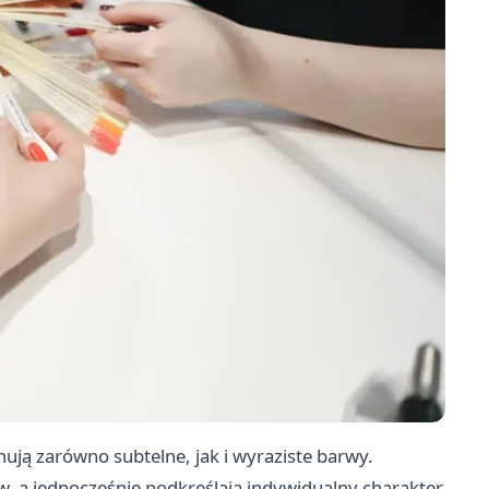
ją zarówno subtelne, jak i wyraziste barwy.
w, a jednocześnie podkreślają indywidualny charakter