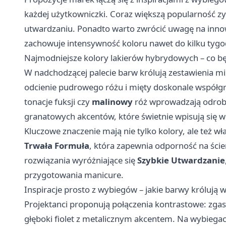
każdej użytkowniczki. Coraz większą popularność zy
utwardzaniu. Ponadto warto zwrócić uwagę na inno
zachowuje intensywność koloru nawet do kilku tygo
Najmodniejsze kolory lakierów hybrydowych – co bę
W nadchodzącej palecie barw królują zestawienia mi
odcienie pudrowego różu i mięty doskonale współgra
tonacje fuksji czy
malinowy
róż wprowadzają odrobi
granatowych akcentów, które świetnie wpisują się w
Kluczowe znaczenie mają nie tylko kolory, ale też w
Trwała Formuła
, która zapewnia odporność na ścier
rozwiązania wyróżniające się
Szybkie Utwardzanie
przygotowania manicure.
Inspiracje prosto z wybiegów – jakie barwy królują 
Projektanci proponują połączenia kontrastowe: zg
głęboki fiolet z metalicznym akcentem. Na wybiegach