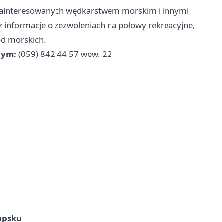
 zainteresowanych wędkarstwem morskim i innymi
 informacje o zezwoleniach na połowy rekreacyjne,
ód morskich.
nym:
(059) 842 44 57 wew. 22
upsku