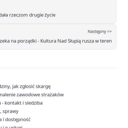
dała rzeczom drugie życie
Następny >>
czeka na porządki - Kultura Nad Słupią rusza w teren
iny, jak zgłosić skargę
konalenie zawodowe strażaków
 kontakt i siedziba
y, sprawy
a i dostępność
 i e-usługi