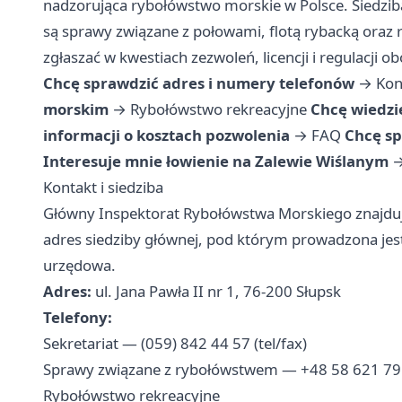
nadzorująca rybołówstwo morskie w Polsce. Siedzib
są sprawy związane z połowami, flotą rybacką oraz 
zgłaszać w kwestiach zezwoleń, licencji i regulacji
Chcę sprawdzić adres i numery telefonów
→
Kon
morskim
→
Rybołówstwo rekreacyjne
Chcę wiedzie
informacji o kosztach pozwolenia
→
FAQ
Chcę sp
Interesuje mnie łowienie na Zalewie Wiślanym
Kontakt i siedziba
Główny Inspektorat Rybołówstwa Morskiego znajduje 
adres siedziby głównej, pod którym prowadzona jes
urzędowa.
Adres:
ul. Jana Pawła II nr 1, 76-200 Słupsk
Telefony:
Sekretariat — (059) 842 44 57 (tel/fax)
Sprawy związane z rybołówstwem — +48 58 621 79
Rybołówstwo rekreacyjne