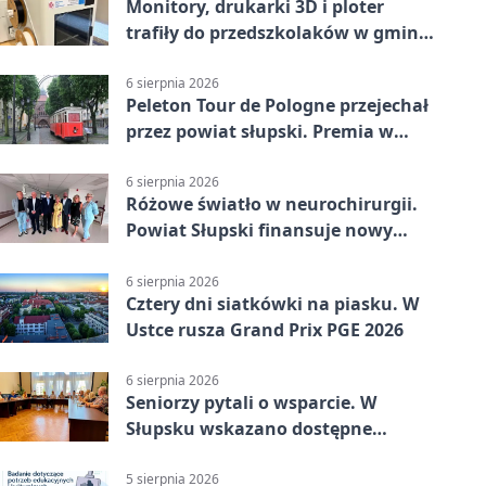
Monitory, drukarki 3D i ploter
trafiły do przedszkolaków w gminie
Kobylnica
6 sierpnia 2026
Peleton Tour de Pologne przejechał
przez powiat słupski. Premia w
Kępicach
6 sierpnia 2026
Różowe światło w neurochirurgii.
Powiat Słupski finansuje nowy
sprzęt
6 sierpnia 2026
Cztery dni siatkówki na piasku. W
Ustce rusza Grand Prix PGE 2026
6 sierpnia 2026
Seniorzy pytali o wsparcie. W
Słupsku wskazano dostępne
możliwości
5 sierpnia 2026