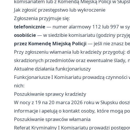
komisariatem lub z Komendą Miejską Policji w Słups
Jak zgłosić przestępstwo lub wykroczenie
Zgłoszenia przyjmuje się:
telefonicznie
— numer alarmowy 112 lub 997 w syt
osobiście
— w siedzibie komisariatu (godziny przyję
przez Komendę Miejską Policji
— jeśli nie znasz 
Przy zgłoszeniu włamania lub kradzieży przygotuj: do
skradzionych przedmiotów oraz ewentualne ślady, n
Aktualne działania funkcjonariuszy
Funkcjonariusze I Komisariatu prowadzą czynności w
nich:
Poszukiwanie sprawcy kradzieży
W nocy z 19 na 20 marca 2026 roku w Słupsku doszło
informacje i apelują o kontakt osoby, które mogą po
Poszukiwanie sprawców włamania
Referat Kryminalny I Komisariatu prowadzi postęp