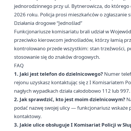
jednorodzinnego przy ul. Bytnerowicza, do którego
2026 roku. Policja prosi mieszkańców o zgłaszanie 
Działania drogowe “Jednoślad”
Funkcjonariusze komisariatu brali udział w Wojewód
przeciwko kierowcom jednośladów, którzy łamią pr
kontrolowano przede wszystkim: stan trzeźwości, p
stosowanie się do znaków drogowych.
FAQ
1. Jaki jest telefon do dzielnicowego?
Numer telef
rejonu uzyskasz kontaktując się z I Komisariatem Pol
nagłych wypadkach działa całodobowo 112 lub 997.
2. Jak sprawdzić, kto jest moim dzielnicowym?
Na
podać nazwę swojej ulicy — funkcjonariusz wskaże 
kontaktowy.
3. Jakie ulice obsługuje I Komisariat Policji w Sł