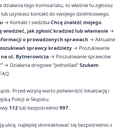
 działania tego komisariatu, to właśnie tu zgłosisz
lub uzyskasz kontakt do swojego dzielnicowego.
tu
→
Kontakt i siedziba
Chcę znaleźć mojego
 wiedzieć, jak zgłosić kradzież lub włamanie
→
nformacji o prowadzonych sprawach
→
Aktualne
poszukiwań sprawcy kradzieży
→
Poszukiwanie
na ul. Bytnerowicza
→
Poszukiwanie sprawców
d”
→
Działania drogowe “Jednoślad”
Szukam
FAQ
łupsk. Przed wizytą warto potwierdzić lokalizację i
ską Policji w Słupsku.
mowy
112
lub bezpośrednio
997
.
 ulicę, najlepiej skontaktować się bezpośrednio z