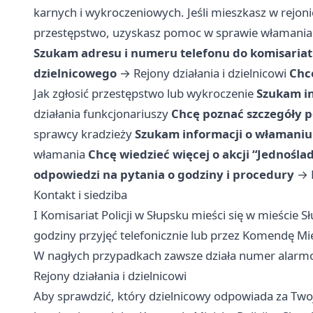
karnych i wykroczeniowych. Jeśli mieszkasz w rejonie
przestępstwo, uzyskasz pomoc w sprawie włamania 
Szukam adresu i numeru telefonu do komisaria
dzielnicowego
→
Rejony działania i dzielnicowi
Chcę
Jak zgłosić przestępstwo lub wykroczenie
Szukam i
działania funkcjonariuszy
Chcę poznać szczegóły 
sprawcy kradzieży
Szukam informacji o włamaniu 
włamania
Chcę wiedzieć więcej o akcji “Jednośla
odpowiedzi na pytania o godziny i procedury
→
Kontakt i siedziba
I Komisariat Policji w Słupsku mieści się w mieście S
godziny przyjęć telefonicznie lub przez Komendę Miej
W nagłych przypadkach zawsze działa numer alar
Rejony działania i dzielnicowi
Aby sprawdzić, który dzielnicowy odpowiada za Twoją