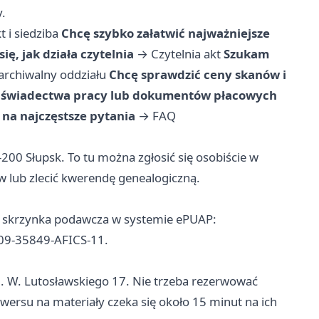
y.
t i siedziba
Chcę szybko załatwić najważniejsze
ię, jak działa czytelnia
→
Czytelnia akt
Szukam
archiwalny oddziału
Chcę sprawdzić ceny skanów i
 świadectwa pracy lub dokumentów płacowych
na najczęstsze pytania
→
FAQ
-200 Słupsk. To tu można zgłosić się osobiście w
 lub zlecić kwerendę genealogiczną.
st skrzynka podawcza w systemie ePUAP:
509-35849-AFICS-11.
l. W. Lutosławskiego 17. Nie trzeba rezerwować
ewersu na materiały czeka się około 15 minut na ich