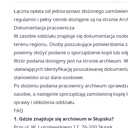
Łączna opłata od jednorazowo złożonego zamówieni
regulamin i pełny cennik dostępne są na stronie A
Dokumentacja pracownicza
W zasobie oddziału znajduje się dokumentacja osobo
terenu regionu. Osoby poszukujące potwierdzenia 
powinny złożyć podanie o sporządzenie kopii lub od
Wzór podania dostępny jest na stronie archiwum. Wa
ułatwiających identyfikację poszukiwanej dokumentac
stanowisko oraz dane osobowe.
Po złożeniu podania pracownicy archiwum sprawdza
zasobie, a następnie sporządzają zamówioną kopię lu
sprawy i obłożenia oddziału.
FAQ
1. Gdzie znajduje się archiwum w Słupsku?
Przy ul. W. Lutosławskiego 17, 76-200 Słupsk.