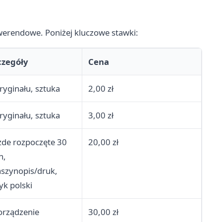
kwerendowe. Poniżej kluczowe stawki:
czegóły
Cena
ryginału, sztuka
2,00 zł
ryginału, sztuka
3,00 zł
żde rozpoczęte 30
20,00 zł
n,
szynopis/druk,
yk polski
orządzenie
30,00 zł