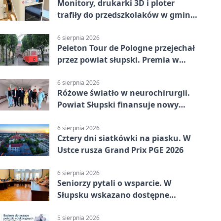
Monitory, drukarki 3D i ploter
trafiły do przedszkolaków w gminie
Kobylnica
6 sierpnia 2026
Peleton Tour de Pologne przejechał
przez powiat słupski. Premia w
Kępicach
6 sierpnia 2026
Różowe światło w neurochirurgii.
Powiat Słupski finansuje nowy
sprzęt
6 sierpnia 2026
Cztery dni siatkówki na piasku. W
Ustce rusza Grand Prix PGE 2026
6 sierpnia 2026
Seniorzy pytali o wsparcie. W
Słupsku wskazano dostępne
możliwości
5 sierpnia 2026