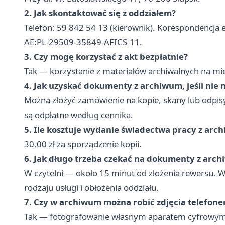
2. Jak skontaktować się z oddziałem?
Telefon: 59 842 54 13 (kierownik). Korespondencja 
AE:PL-29509-35849-AFICS-11.
3. Czy mogę korzystać z akt bezpłatnie?
Tak — korzystanie z materiałów archiwalnych na miej
4. Jak uzyskać dokumenty z archiwum, jeśli nie 
Można złożyć zamówienie na kopie, skany lub odpisy
są odpłatne według cennika.
5. Ile kosztuje wydanie świadectwa pracy z arc
30,00 zł za sporządzenie kopii.
6. Jak długo trzeba czekać na dokumenty z arc
W czytelni — około 15 minut od złożenia rewersu. 
rodzaju usługi i obłożenia oddziału.
7. Czy w archiwum można robić zdjęcia telefon
Tak — fotografowanie własnym aparatem cyfrowym j