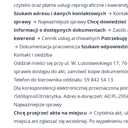
czytelni oraz płatne usługi reprograficzne i kwerend
Szukam adresu i danych kontaktowych
→
Kontak
sprawy
→
Najważniejsze sprawy
Chcę dowiedzieć s
informacji o dostępnych dokumentach
→
Zasób 
kwerend
→
Cennik usług archiwalnych
Potrzebuję
→
Dokumentacja pracownicza
Szukam odpowiedzi 
Kontakt i siedziba
Oddział mieści się przy ul. W. Lutosławskiego 17, 76
sprawie dostępu do akt, zamówić kopie dokumentów
Telefon do kierownika oddziału: 59 842 54 13.
Dla korespondencji elektronicznej przeznaczona je
/5b9lqmo03t/skrytka. Adres e-doręczeń: AE:PL-29
Najważniejsze sprawy
Chcę przejrzeć akta na miejscu
→ Czytelnia akt, u
miejsca ani zgłaszać się wcześniej. Po wypełnieniu r