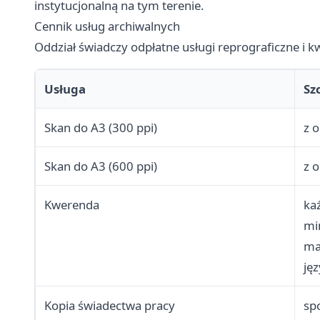
instytucjonalną na tym terenie.
Cennik usług archiwalnych
Oddział świadczy odpłatne usługi reprograficzne i 
Usługa
Sz
Skan do A3 (300 ppi)
z o
Skan do A3 (600 ppi)
z o
Kwerenda
ka
mi
ma
jęz
Kopia świadectwa pracy
sp