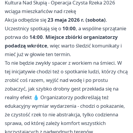
Kultura Nad Słupią - Operacja Czysta Rzeka 2026
wciąga mieszkańców nad rzekę
Akcja odbędzie się
23 maja 2026 r. (sobota)
.
Uczestnicy spotkają się o
10:00
, a wspólne sprzątanie
potrwa do
14:00
.
Miejsce zbiórki organizatorzy
podadzą wkrótce
, więc warto śledzić komunikaty i
mieć już w głowie ten termin.
To nie będzie zwykły spacer z workiem na śmieci. W
tej inicjatywie chodzi też o spotkanie ludzi, którzy chcą
zrobić coś razem, wyjść nad wodę i po prostu
zobaczyć, jak szybko drobny gest przekłada się na
realny efekt 💧 Organizatorzy podkreślają też
edukacyjny wymiar wydarzenia - chodzi o pokazanie,
że czystość rzek to nie abstrakcja, tylko codzienna
sprawa, od której zależy komfort wszystkich
korzystających z nadwodnych terenów.