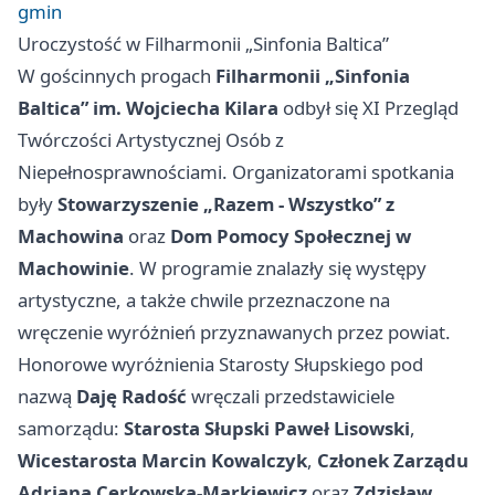
gmin
Uroczystość w Filharmonii „Sinfonia Baltica”
W gościnnych progach
Filharmonii „Sinfonia
Baltica” im. Wojciecha Kilara
odbył się XI Przegląd
Twórczości Artystycznej Osób z
Niepełnosprawnościami. Organizatorami spotkania
były
Stowarzyszenie „Razem - Wszystko” z
Machowina
oraz
Dom Pomocy Społecznej w
Machowinie
. W programie znalazły się występy
artystyczne, a także chwile przeznaczone na
wręczenie wyróżnień przyznawanych przez powiat.
Honorowe wyróżnienia Starosty Słupskiego pod
nazwą
Daję Radość
wręczali przedstawiciele
samorządu:
Starosta Słupski Paweł Lisowski
,
Wicestarosta Marcin Kowalczyk
,
Członek Zarządu
Adriana Cerkowska-Markiewicz
oraz
Zdzisław