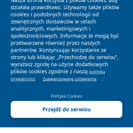
Nasza strona korzysta z plików cookies, aby
działała prawidłowo. Używamy także plików
cookies i podobnych technologii od
zewnętrznych dostawców w celach
analitycznych, marketingowych i
społecznościowych. Informacje te mogą być
Copyright © 2026 24slupsk.pl Wszystkie prawa zastrzeżone.
przetwarzane również przez naszych
partnerów. Kontynuując korzystanie ze
strony lub klikając „Przechodzę do serwisu",
Polityka
Polityka
News
Autorzy
wyrażasz zgodę na użycie dodatkowych
Prywatności
Cookies
plików cookies zgodnie z naszą
polityką
.
.
prywatności
Zaawansowane ustawienia
Polityka Cookies
Przejdź do serwisu