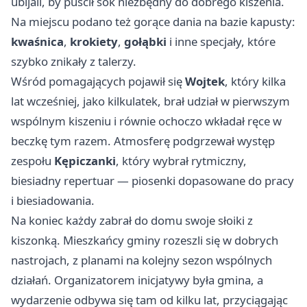
ubijali, by puścił sok niezbędny do dobrego kiszenia.
Na miejscu podano też gorące dania na bazie kapusty:
kwaśnica
,
krokiety
,
gołąbki
i inne specjały, które
szybko znikały z talerzy.
Wśród pomagających pojawił się
Wojtek
, który kilka
lat wcześniej, jako kilkulatek, brał udział w pierwszym
wspólnym kiszeniu i równie ochoczo wkładał ręce w
beczkę tym razem. Atmosferę podgrzewał występ
zespołu
Kępiczanki
, który wybrał rytmiczny,
biesiadny repertuar — piosenki dopasowane do pracy
i biesiadowania.
Na koniec każdy zabrał do domu swoje słoiki z
kiszonką. Mieszkańcy gminy rozeszli się w dobrych
nastrojach, z planami na kolejny sezon wspólnych
działań. Organizatorem inicjatywy była gmina, a
wydarzenie odbywa się tam od kilku lat, przyciągając