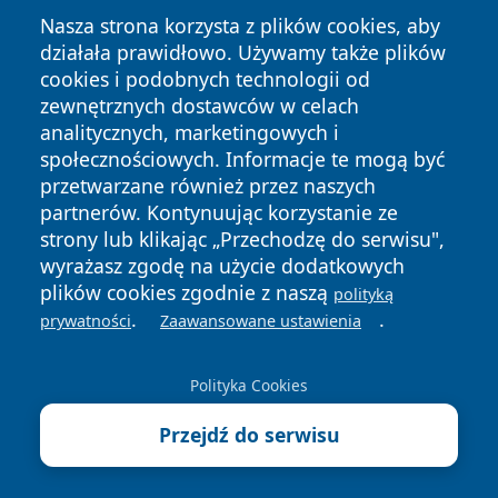
Nasza strona korzysta z plików cookies, aby
działała prawidłowo. Używamy także plików
cookies i podobnych technologii od
zewnętrznych dostawców w celach
analitycznych, marketingowych i
Copyright © 2026 24slupsk.pl Wszystkie prawa zastrzeżone.
społecznościowych. Informacje te mogą być
przetwarzane również przez naszych
partnerów. Kontynuując korzystanie ze
Polityka
Polityka
News
Autorzy
strony lub klikając „Przechodzę do serwisu",
Prywatności
Cookies
wyrażasz zgodę na użycie dodatkowych
plików cookies zgodnie z naszą
polityką
.
.
prywatności
Zaawansowane ustawienia
Polityka Cookies
Przejdź do serwisu