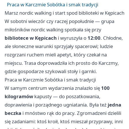
Praca w Karczmie Sobótka i smak tradycji
Marsz nordic walking i start spod biblioteki w Kępicach
W sobotni wieczór czy raczej popołudnie — grupa
miłośników nordic walking spotkała się przy
bibliotece w Kępicach
i wyruszyła o
12:00
. Chłodne,
ale słoneczne warunki sprzyjały spacerowi; ludzie
rozgrzani ruchem mieli apetyt, który czekał na
miejscu. Trasa doprowadziła ich prosto do Karczmy,
gdzie gospodarze szykowali stoły i garnki.
Praca w Karczmie Sobótka i smak tradycji
W samym centrum wydarzenia znalazło się
100
kilogramów
kapusty — do poszatkowania,
doprawienia i porządnego ugniatania. Była też
jedna
beczka
i mnóstwo rąk do pracy. Zgromadzeni dzielili
się zadaniami: ktoś kroił, ktoś mieszał przyprawy, inni