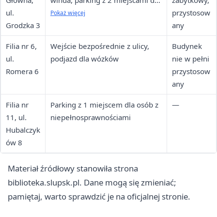
Główna,
winda, parking z 2 miejscami dla
zabytkowy,
ul.
osób z niepełnosprawnościami
przystosow
Pokaż więcej
Grodzka 3
any
Filia nr 6,
Wejście bezpośrednie z ulicy,
Budynek
ul.
podjazd dla wózków
nie w pełni
Romera 6
przystosow
any
Filia nr
Parking z 1 miejscem dla osób z
—
11, ul.
niepełnosprawnościami
Hubalczyk
ów 8
Materiał źródłowy stanowiła strona
biblioteka.slupsk.pl. Dane mogą się zmieniać;
pamiętaj, warto sprawdzić je na oficjalnej stronie.