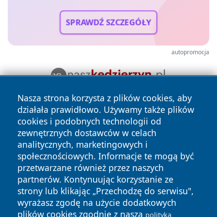
SPRAWDŹ SZCZEGÓŁY
autopromocja
Nasza strona korzysta z plików cookies, aby
działała prawidłowo. Używamy także plików
cookies i podobnych technologii od
zewnętrznych dostawców w celach
analitycznych, marketingowych i
społecznościowych. Informacje te mogą być
Copyright © 2026 24slupsk.pl Wszystkie prawa zastrzeżone.
przetwarzane również przez naszych
partnerów. Kontynuując korzystanie ze
strony lub klikając „Przechodzę do serwisu",
Polityka
Polityka
wyrażasz zgodę na użycie dodatkowych
News
Autorzy
Prywatności
Cookies
plików cookies zgodnie z naszą
polityką