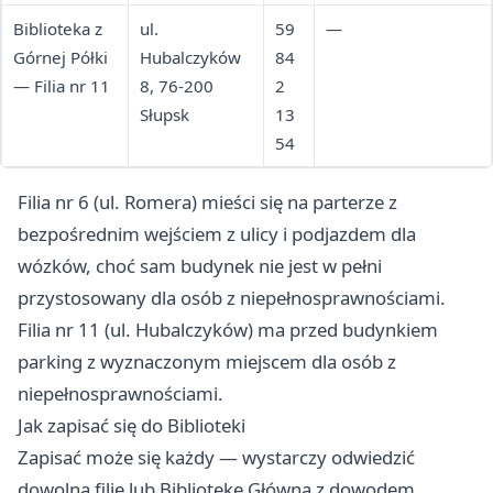
Biblioteka z
ul.
59
—
Górnej Półki
Hubalczyków
84
— Filia nr 11
8, 76-200
2
Słupsk
13
54
Filia nr 6 (ul. Romera) mieści się na parterze z
bezpośrednim wejściem z ulicy i podjazdem dla
wózków, choć sam budynek nie jest w pełni
przystosowany dla osób z niepełnosprawnościami.
Filia nr 11 (ul. Hubalczyków) ma przed budynkiem
parking z wyznaczonym miejscem dla osób z
niepełnosprawnościami.
Jak zapisać się do Biblioteki
Zapisać może się każdy — wystarczy odwiedzić
dowolną filię lub Bibliotekę Główną z dowodem