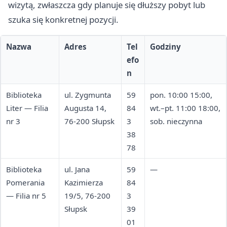
wizytą, zwłaszcza gdy planuje się dłuższy pobyt lub
szuka się konkretnej pozycji.
Nazwa
Adres
Tel
Godziny
efo
n
Biblioteka
ul. Zygmunta
59
pon. 10:00 15:00,
Liter — Filia
Augusta 14,
84
wt.–pt. 11:00 18:00,
nr 3
76-200 Słupsk
3
sob. nieczynna
38
78
Biblioteka
ul. Jana
59
—
Pomerania
Kazimierza
84
— Filia nr 5
19/5, 76-200
3
Słupsk
39
01