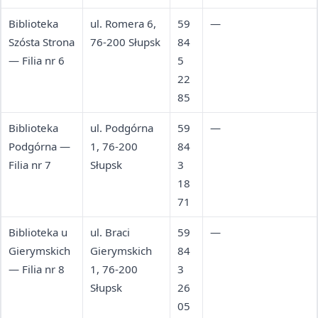
Biblioteka
ul. Romera 6,
59
—
Szósta Strona
76-200 Słupsk
84
— Filia nr 6
5
22
85
Biblioteka
ul. Podgórna
59
—
Podgórna —
1, 76-200
84
Filia nr 7
Słupsk
3
18
71
Biblioteka u
ul. Braci
59
—
Gierymskich
Gierymskich
84
— Filia nr 8
1, 76-200
3
Słupsk
26
05