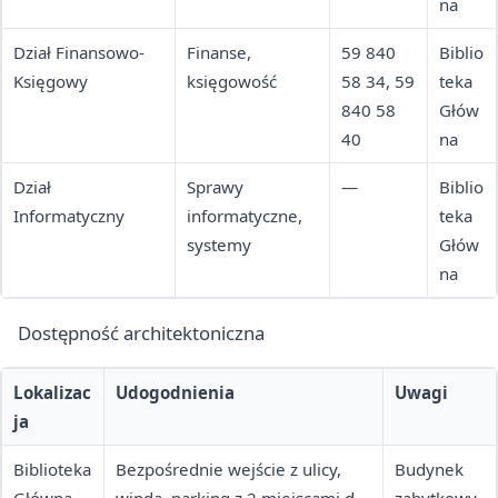
na
Dział Finansowo-
Finanse,
59 840
Biblio
Księgowy
księgowość
58 34, 59
teka
840 58
Głów
40
na
Dział
Sprawy
—
Biblio
Informatyczny
informatyczne,
teka
systemy
Głów
na
Dostępność architektoniczna
Lokalizac
Udogodnienia
Uwagi
ja
Biblioteka
Bezpośrednie wejście z ulicy,
Budynek