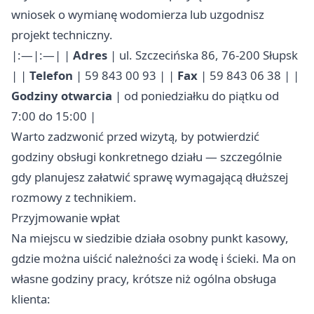
wniosek o wymianę wodomierza lub uzgodnisz
projekt techniczny.
|:—|:—| |
Adres
| ul. Szczecińska 86, 76-200 Słupsk
| |
Telefon
| 59 843 00 93 | |
Fax
| 59 843 06 38 | |
Godziny otwarcia
| od poniedziałku do piątku od
7:00 do 15:00 |
Warto zadzwonić przed wizytą, by potwierdzić
godziny obsługi konkretnego działu — szczególnie
gdy planujesz załatwić sprawę wymagającą dłuższej
rozmowy z technikiem.
Przyjmowanie wpłat
Na miejscu w siedzibie działa osobny punkt kasowy,
gdzie można uiścić należności za wodę i ścieki. Ma on
własne godziny pracy, krótsze niż ogólna obsługa
klienta: