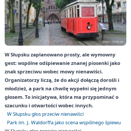
W Słupsku zaplanowano prosty, ale wymowny
gest: wspólne odśpiewanie znanej piosenki jako
znak sprzeciwu wobec mowy nienawiści.
Organizatorzy liczą, że do akcji dołączą dorośli i
młodzież, a park na chwilę wypełni się jednym
głosem. To inicjatywa, która ma przypominać o
szacunku i otwartości wobec innych.
W Słupsku głos przeciw nienawiści
Park im. J. Waldorffa jako scena wspólnego śpiewu
W Słupsku głos przeciw nienawiści