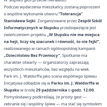
Podczas wydarzenia mieszkańcy zostaną poproszeni
o wspólne wykonanie utworu
“Tolerancja”
Stanisława Sojki
. Zorganizowane przez
Zespół Szkół
Informatycznych w Słupsku
przedsięwzięcie jest
zwieńczeniem projektu
„W Słupsku nie ma miejsca
na hejt, liczy się szacunek i równość, to nie fejk!”
,
realizowanego w ramach ogólnopolskiej kampanii
„Dzieciństwo Bez Przemocy”
. Spotkanie ma
charakter otwarty — organizatorzy zapraszają
wszystkich mieszkańców, bez względu na wiek.
Park im. J. Waldorffa jako scena wspólnego śpiewu
Inicjatywa odbędzie się w
Parku im. J. Waldorffa w
Słupsku
w środę
29 października
o
godz. 12:00
.
Pomysłodawcy podkreślają, że prosty gest —
zebranie się i wspólny śpiew — ma stać się symbolem