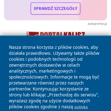
SPRAWDŹ SZCZEGÓŁY
autopromocja
Nasza strona korzysta z plików cookies, aby
działała prawidłowo. Używamy także plików
cookies i podobnych technologii od
zewnętrznych dostawców w celach
analitycznych, marketingowych i
społecznościowych. Informacje te mogą być
przetwarzane również przez naszych
Copyright © 2026 24slupsk.pl Wszystkie prawa zastrzeżone.
partnerów. Kontynuując korzystanie ze
strony lub klikając „Przechodzę do serwisu",
wyrażasz zgodę na użycie dodatkowych
Polityka
Polityka
News
Autorzy
plików cookies zgodnie z naszą
polityką
Prywatności
Cookies