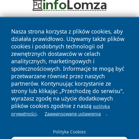
Nasza strona korzysta z plików cookies, aby
działała prawidłowo. Używamy także plików
cookies i podobnych technologii od
zewnętrznych dostawców w celach
analitycznych, marketingowych i
Copyright © 2026 24slupsk.pl Wszystkie prawa zastrzeżone.
społecznościowych. Informacje te mogą być
przetwarzane również przez naszych
partnerów. Kontynuując korzystanie ze
Polityka
Polityka
News
Autorzy
strony lub klikając „Przechodzę do serwisu",
Prywatności
Cookies
wyrażasz zgodę na użycie dodatkowych
plików cookies zgodnie z naszą
polityką
.
.
prywatności
Zaawansowane ustawienia
Polityka Cookies