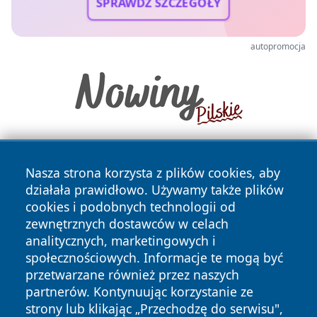
SPRAWDŹ SZCZEGÓŁY
autopromocja
Nasza strona korzysta z plików cookies, aby
działała prawidłowo. Używamy także plików
cookies i podobnych technologii od
zewnętrznych dostawców w celach
analitycznych, marketingowych i
Copyright © 2026 24slupsk.pl Wszystkie prawa zastrzeżone.
społecznościowych. Informacje te mogą być
przetwarzane również przez naszych
partnerów. Kontynuując korzystanie ze
Polityka
Polityka
News
Autorzy
strony lub klikając „Przechodzę do serwisu",
Prywatności
Cookies