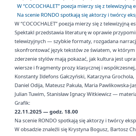
W “COCOCHALET” poezja mierzy się z telewizyjną e
Na scenie RONDO spotkają się aktorzy i twórcy 
W “COCOCHALET” poezja mierzy się z telewizyjną es
Spektakl przedstawia literaturę w oprawie przyp
telewizyjnych — szybkie formaty, rozgadana narracj
skonfrontować język tekstów ze światem, w którym s
zderzenie stylów mają pokazać, jak kultura jest up
wiersze i fragmenty prozy klasycznej i współczesnej
Konstanty Ildefons Gałczyński, Katarzyna Grochola,
Daniel Odija, Mateusz Pakuła, Maria Pawlikowska-J
Julian Tuwim, Stanisław Ignacy Witkiewicz — materi
Grafik:
22.11.2025 — godz. 18.00
Na scenie RONDO spotkają się aktorzy i twórcy e
W obsadzie znaleźli się Krystyna Bogusz, Bartosz C