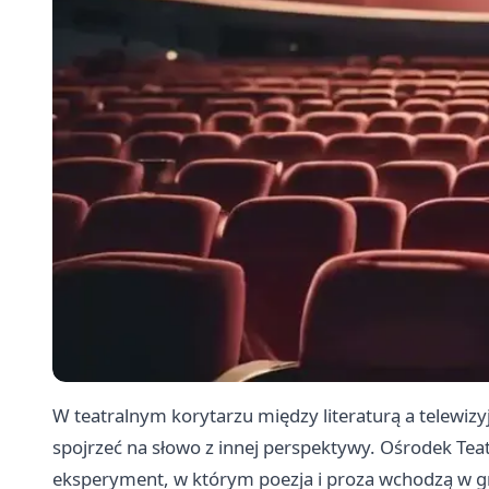
W teatralnym korytarzu między literaturą a telewiz
spojrzeć na słowo z innej perspektywy. Ośrodek Te
eksperyment, w którym poezja i proza wchodzą w gr