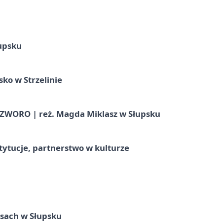
upsku
ko w Strzelinie
WORO | reż. Magda Miklasz w Słupsku
stytucje, partnerstwo w kulturze
sach w Słupsku