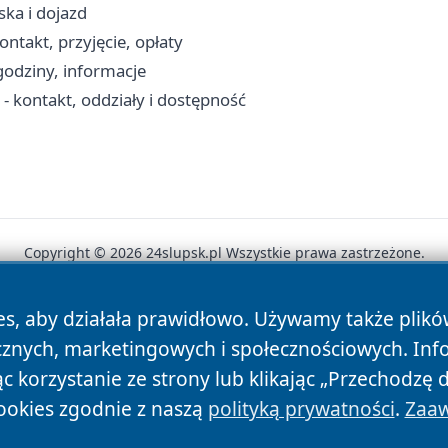
ka i dojazd
takt, przyjęcie, opłaty
godziny, informacje
 kontakt, oddziały i dostępność
Copyright © 2026 24slupsk.pl Wszystkie prawa zastrzeżone.
es, aby działała prawidłowo. Używamy także plik
News
Autorzy
Polityka Prywatności
Polityka Cookie
cznych, marketingowych i społecznościowych. Inf
 korzystanie ze strony lub klikając „Przechodzę 
ookies zgodnie z naszą
polityką prywatności
.
Zaaw