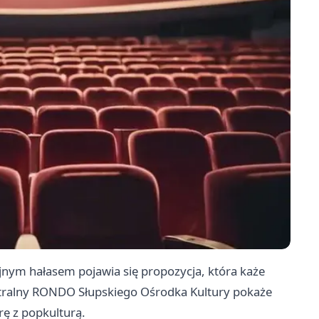
yjnym hałasem pojawia się propozycja, która każe
atralny RONDO Słupskiego Ośrodka Kultury pokaże
ę z popkulturą.