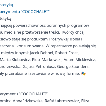
stetyką
eksperymentu “COCOCHALET”
tetyką
ominającej powierzchowność porannych programów
a, medialne przetworzenie treści. Twórcy chcą
łowo staje się produktem i rozrywką; ironia i
raszczana i konsumowana. W repertuarze pojawiają się
, między innymi: Jacek Dehnel, Robert Frost,
 Marta Klubowicz, Piotr Markowski, Adam Mickiewicz,
asnorzewska, Gajusz Petroniusz, George Saunders,
ały przerabiane i zestawiane w nowej formie. 🎭
ksperymentu “COCOCHALET”
homicz, Anna Idźkowska, Rafał Łabroszewicz, Eliza