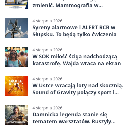
zmienić. Mammografia w
Główczycach
4 sierpnia 2026
Syreny alarmowe i ALERT RCB w
Słupsku. To będą tylko ćwiczenia
4 sierpnia 2026
W SOK miłość ściga nadchodzącą
katastrofę. Wajda wraca na ekran
4 sierpnia 2026
W Ustce wracają loty nad skocznią.
Sound of Gravity połączy sport i
koncerty
4 sierpnia 2026
Damnicka legenda stanie się
tematem warsztatów. Ruszyły
zapisy