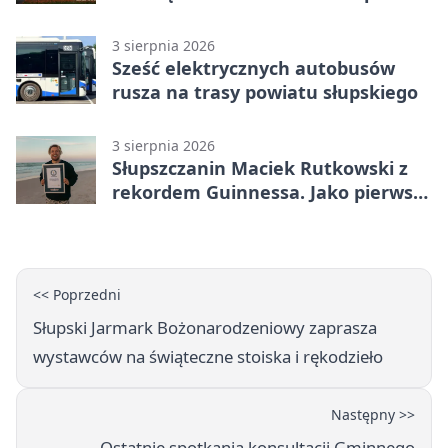
demokrację
3 sierpnia 2026
Sześć elektrycznych autobusów
rusza na trasy powiatu słupskiego
3 sierpnia 2026
Słupszczanin Maciek Rutkowski z
rekordem Guinnessa. Jako pierwszy
tak szybko przepłynął Bałtyk na
desce windsurfingowej
<< Poprzedni
Słupski Jarmark Bożonarodzeniowy zaprasza
wystawców na świąteczne stoiska i rękodzieło
Następny >>
Ostatnie spotkania konsultacji Gminnego