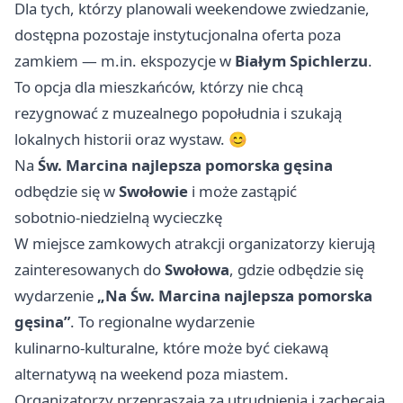
Dla tych, którzy planowali weekendowe zwiedzanie,
dostępna pozostaje instytucjonalna oferta poza
zamkiem — m.in. ekspozycje w
Białym Spichlerzu
.
To opcja dla mieszkańców, którzy nie chcą
rezygnować z muzealnego popołudnia i szukają
lokalnych historii oraz wystaw. 😊
Na
Św. Marcina najlepsza pomorska gęsina
odbędzie się w
Swołowie
i może zastąpić
sobotnio‑niedzielną wycieczkę
W miejsce zamkowych atrakcji organizatorzy kierują
zainteresowanych do
Swołowa
, gdzie odbędzie się
wydarzenie
„Na Św. Marcina najlepsza pomorska
gęsina”
. To regionalne wydarzenie
kulinarno‑kulturalne, które może być ciekawą
alternatywą na weekend poza miastem.
Organizatorzy przepraszają za utrudnienia i zachęcają