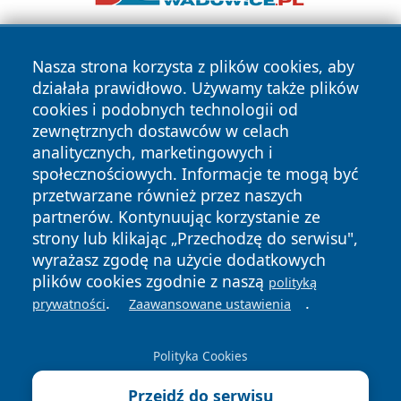
Nasza strona korzysta z plików cookies, aby
działała prawidłowo. Używamy także plików
cookies i podobnych technologii od
zewnętrznych dostawców w celach
analitycznych, marketingowych i
Copyright © 2026 24slupsk.pl Wszystkie prawa zastrzeżone.
społecznościowych. Informacje te mogą być
przetwarzane również przez naszych
partnerów. Kontynuując korzystanie ze
Polityka
Polityka
News
Autorzy
strony lub klikając „Przechodzę do serwisu",
Prywatności
Cookies
wyrażasz zgodę na użycie dodatkowych
plików cookies zgodnie z naszą
polityką
.
.
prywatności
Zaawansowane ustawienia
Polityka Cookies
Przejdź do serwisu