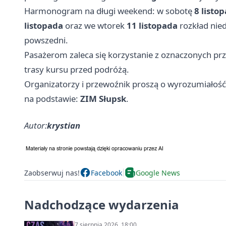
Harmonogram na długi weekend: w sobotę
8 listo
listopada
oraz we wtorek
11 listopada
rozkład nied
powszedni.
Pasażerom zaleca się korzystanie z oznaczonych pr
trasy kursu przed podróżą.
Organizatorzy i przewoźnik proszą o wyrozumiałość 
na podstawie:
ZIM Słupsk
.
Autor:
krystian
Zaobserwuj nas!
Facebook
Google News
Nadchodzące wydarzenia
7 sierpnia 2026, 18:00