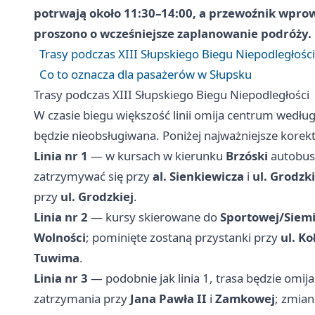
potrwają około
11:30–14:00
, a przewoźnik wprow
proszono o wcześniejsze zaplanowanie podróży.
Trasy podczas XIII Słupskiego Biegu Niepodległości
Co to oznacza dla pasażerów w Słupsku
Trasy podczas XIII Słupskiego Biegu Niepodległości
W czasie biegu większość linii omija centrum wedł
będzie nieobsługiwana. Poniżej najważniejsze korekt
Linia nr 1
— w kursach w kierunku
Brzóski
autobus
zatrzymywać się przy
al. Sienkiewicza
i
ul. Grodzki
przy
ul. Grodzkiej
.
Linia nr 2
— kursy skierowane do
Sportowej/Siemi
Wolności
; pominięte zostaną przystanki przy
ul. Ko
Tuwima
.
Linia nr 3
— podobnie jak linia 1, trasa będzie omij
zatrzymania przy
Jana Pawła II
i
Zamkowej
; zmian