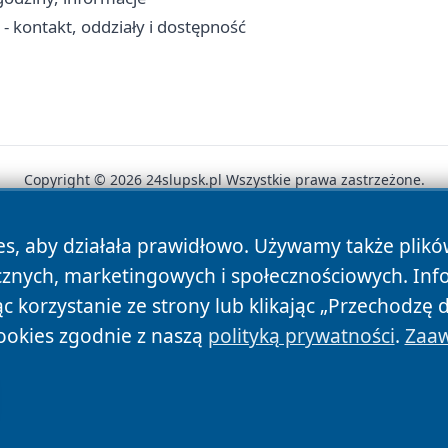
 kontakt, oddziały i dostępność
Copyright © 2026 24slupsk.pl Wszystkie prawa zastrzeżone.
es, aby działała prawidłowo. Używamy także plik
News
Autorzy
Polityka Prywatności
Polityka Cookie
cznych, marketingowych i społecznościowych. Inf
 korzystanie ze strony lub klikając „Przechodzę 
ookies zgodnie z naszą
polityką prywatności
.
Zaaw