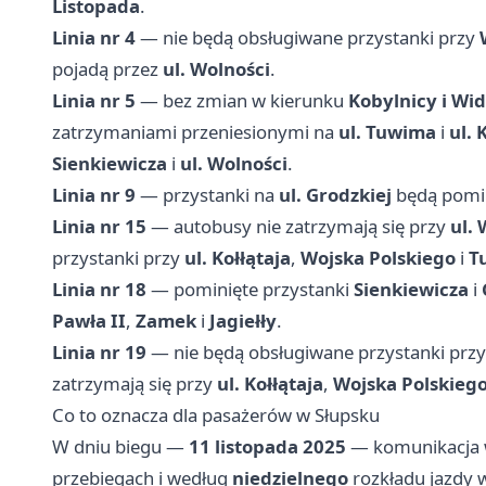
Listopada
.
Linia nr 4
— nie będą obsługiwane przystanki przy
pojadą przez
ul. Wolności
.
Linia nr 5
— bez zmian w kierunku
Kobylnicy i Wi
zatrzymaniami przeniesionymi na
ul. Tuwima
i
ul. 
Sienkiewicza
i
ul. Wolności
.
Linia nr 9
— przystanki na
ul. Grodzkiej
będą pomin
Linia nr 15
— autobusy nie zatrzymają się przy
ul. 
przystanki przy
ul. Kołłątaja
,
Wojska Polskiego
i
T
Linia nr 18
— pominięte przystanki
Sienkiewicza
i
Pawła II
,
Zamek
i
Jagiełły
.
Linia nr 19
— nie będą obsługiwane przystanki prz
zatrzymają się przy
ul. Kołłątaja
,
Wojska Polskieg
Co to oznacza dla pasażerów w Słupsku
W dniu biegu —
11 listopada 2025
— komunikacja 
przebiegach i według
niedzielnego
rozkładu jazdy 