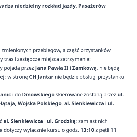
adza niedzielny rozkład jazdy. Pasażerów
ug zmienionych przebiegów, a część przystanków
y tras i zastępcze miejsca zatrzymania:
y pojadą przez
Jana Pawła II
i
Zamkową
, nie będą
ej
; w stronę
CH Jantar
nie będzie obsługi przystanku
anic
i do
Dmowskiego
skierowane zostaną przez
ul.
łłątaja
,
Wojska Polskiego
,
al. Sienkiewicza
i
ul.
ać
al. Sienkiewicza
i
ul. Grodzką
; zamiast nich
a dotyczy wyłącznie kursu o godz.
13:10
z pętli
11