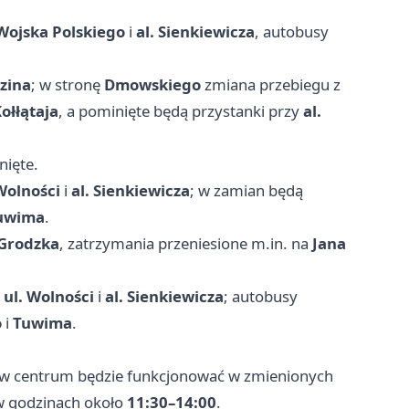
Wojska Polskiego
i
al. Sienkiewicza
, autobusy
dzina
; w stronę
Dmowskiego
zmiana przebiegu z
Kołłątaja
, a pominięte będą przystanki przy
al.
ięte.
Wolności
i
al. Sienkiewicza
; w zamian będą
uwima
.
Grodzka
, zatrzymania przeniesione m.in. na
Jana
y
ul. Wolności
i
al. Sienkiewicza
; autobusy
o
i
Tuwima
.
w centrum będzie funkcjonować w zmienionych
w godzinach około
11:30–14:00
.