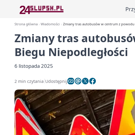
Prz
Strona główna
Wiadomości
Zmiany tras autobusów w centrum z powodu 
Zmiany tras autobus
Biegu Niepodległości
6 listopada 2025
2 min czytania
Udostępnij