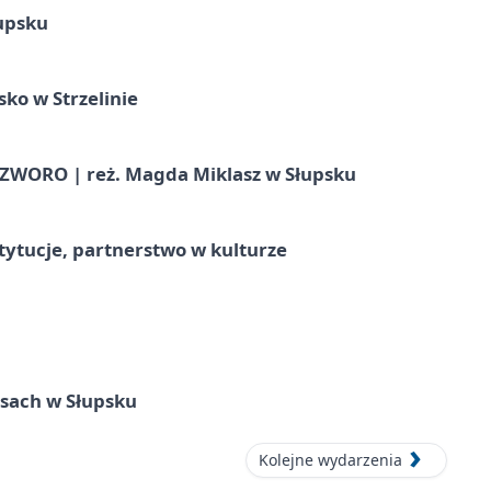
upsku
ko w Strzelinie
WORO | reż. Magda Miklasz w Słupsku
stytucje, partnerstwo w kulturze
sach w Słupsku
Kolejne wydarzenia