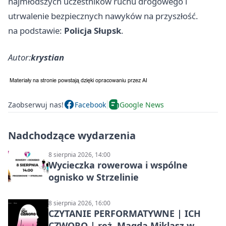
najmłodszych uczestników ruchu drogowego i
utrwalenie bezpiecznych nawyków na przyszłość.
na podstawie:
Policja Słupsk
.
Autor:
krystian
Zaobserwuj nas!
Facebook
Google News
Nadchodzące wydarzenia
8 sierpnia 2026, 14:00
Wycieczka rowerowa i wspólne
ognisko w Strzelinie
8 sierpnia 2026, 16:00
CZYTANIE PERFORMATYWNE | ICH
CZWORO | reż. Magda Miklasz w