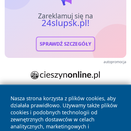
Zareklamuj się na
24slupsk.pl!
SPRAWDŹ SZCZEGÓŁY
autopromocja
Nasza strona korzysta z plików cookies, aby
działała prawidłowo. Używamy także plików
cookies i podobnych technologii od
zewnętrznych dostawców w celach
analitycznych, marketingowych i
Copyright © 2026 24slupsk.pl Wszystkie prawa zastrzeżone.