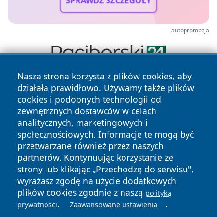
SPRAWDŹ SZCZEGÓŁY
autopromocja
Nasza strona korzysta z plików cookies, aby
działała prawidłowo. Używamy także plików
cookies i podobnych technologii od
zewnętrznych dostawców w celach
analitycznych, marketingowych i
społecznościowych. Informacje te mogą być
Copyright © 2026 24slupsk.pl Wszystkie prawa zastrzeżone.
przetwarzane również przez naszych
partnerów. Kontynuując korzystanie ze
strony lub klikając „Przechodzę do serwisu",
Polityka
Polityka
News
Autorzy
wyrażasz zgodę na użycie dodatkowych
Prywatności
Cookies
plików cookies zgodnie z naszą
polityką
.
.
prywatności
Zaawansowane ustawienia