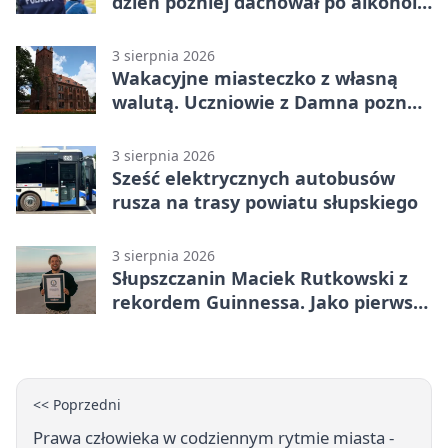
dzień później dachował po alkoholu
w Ustce
3 sierpnia 2026
Wakacyjne miasteczko z własną
walutą. Uczniowie z Damna poznali
demokrację
3 sierpnia 2026
Sześć elektrycznych autobusów
rusza na trasy powiatu słupskiego
3 sierpnia 2026
Słupszczanin Maciek Rutkowski z
rekordem Guinnessa. Jako pierwszy
tak szybko przepłynął Bałtyk na
desce windsurfingowej
<< Poprzedni
Prawa człowieka w codziennym rytmie miasta -