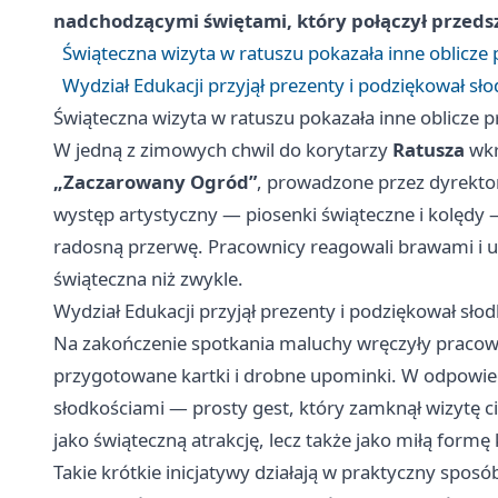
nadchodzącymi świętami, który połączył przedsz
Świąteczna wizyta w ratuszu pokazała inne oblicze
Wydział Edukacji przyjął prezenty i podziękował sł
Świąteczna wizyta w ratuszu pokazała inne oblicze 
W jedną z zimowych chwil do korytarzy
Ratusza
wkr
„Zaczarowany Ogród”
, prowadzone przez dyrekt
występ artystyczny — piosenki świąteczne i kolędy 
radosną przerwę. Pracownicy reagowali brawami i uś
świąteczna niż zwykle.
Wydział Edukacji przyjął prezenty i podziękował sło
Na zakończenie spotkania maluchy wręczyły prac
przygotowane kartki i drobne upominki. W odpowied
słodkościami — prosty gest, który zamknął wizytę 
jako świąteczną atrakcję, lecz także jako miłą for
Takie krótkie inicjatywy działają w praktyczny spo