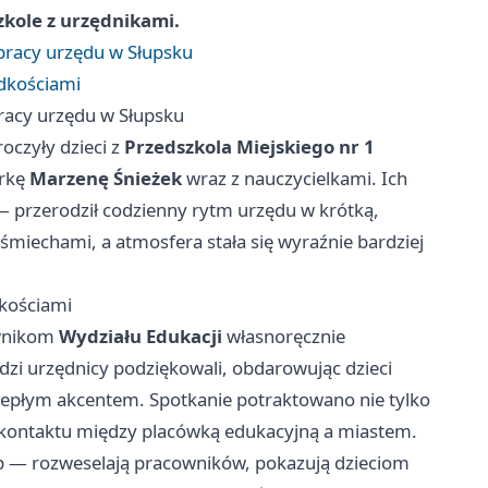
kole z urzędnikami.
 pracy urzędu w Słupsku
odkościami
pracy urzędu w Słupsku
oczyły dzieci z
Przedszkola Miejskiego nr 1
orkę
Marzenę Śnieżek
wraz z nauczycielkami. Ich
— przerodził codzienny rytm urzędu w krótką,
miechami, a atmosfera stała się wyraźnie bardziej
dkościami
ownikom
Wydziału Edukacji
własnoręcznie
zi urzędnicy podziękowali, obdarowując dzieci
ciepłym akcentem. Spotkanie potraktowano nie tylko
mę kontaktu między placówką edukacyjną a miastem.
sób — rozweselają pracowników, pokazują dzieciom