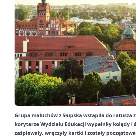
Grupa maluchów z Słupska wstąpiła do ratusza 
korytarze Wydziału Edukacji wypełniły kolędy i 
zaśpiewały, wręczyły kartki i zostały poczęstowa