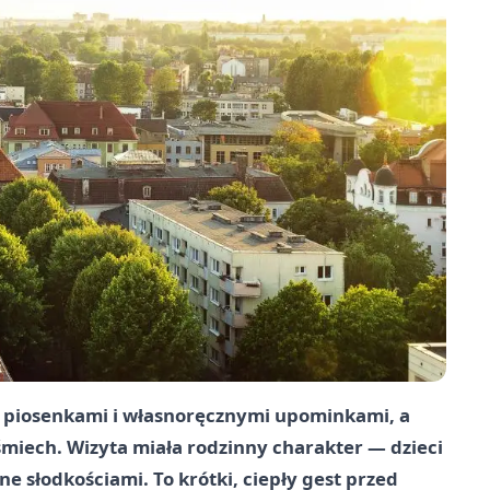
z piosenkami i własnoręcznymi upominkami, a
śmiech. Wizyta miała rodzinny charakter — dzieci
ne słodkościami. To krótki, ciepły gest przed