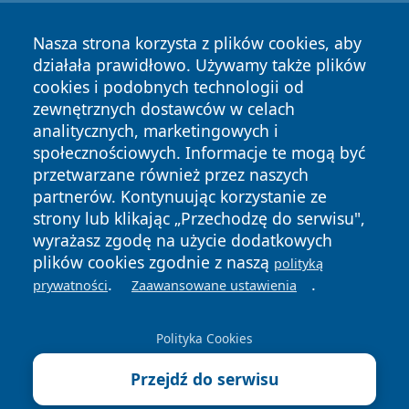
Nasza strona korzysta z plików cookies, aby
działała prawidłowo. Używamy także plików
cookies i podobnych technologii od
zewnętrznych dostawców w celach
analitycznych, marketingowych i
Copyright © 2026 24slupsk.pl Wszystkie prawa zastrzeżone.
społecznościowych. Informacje te mogą być
przetwarzane również przez naszych
partnerów. Kontynuując korzystanie ze
Polityka
Polityka
News
Autorzy
strony lub klikając „Przechodzę do serwisu",
Prywatności
Cookies
wyrażasz zgodę na użycie dodatkowych
plików cookies zgodnie z naszą
polityką
.
.
prywatności
Zaawansowane ustawienia
Polityka Cookies
Przejdź do serwisu