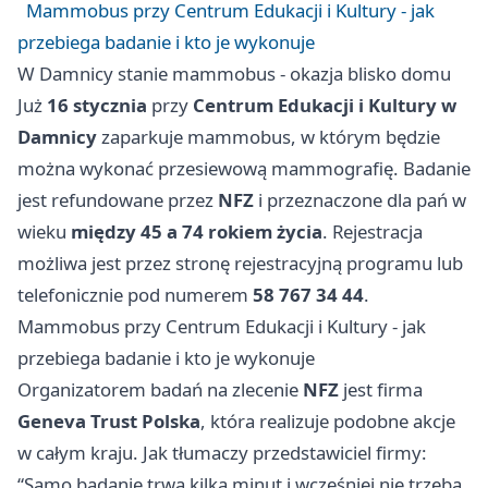
Mammobus przy Centrum Edukacji i Kultury - jak
przebiega badanie i kto je wykonuje
W Damnicy stanie mammobus - okazja blisko domu
Już
16 stycznia
przy
Centrum Edukacji i Kultury w
Damnicy
zaparkuje mammobus, w którym będzie
można wykonać przesiewową mammografię. Badanie
jest refundowane przez
NFZ
i przeznaczone dla pań w
wieku
między 45 a 74 rokiem życia
. Rejestracja
możliwa jest przez stronę rejestracyjną programu lub
telefonicznie pod numerem
58 767 34 44
.
Mammobus przy Centrum Edukacji i Kultury - jak
przebiega badanie i kto je wykonuje
Organizatorem badań na zlecenie
NFZ
jest firma
Geneva Trust Polska
, która realizuje podobne akcje
w całym kraju. Jak tłumaczy przedstawiciel firmy:
“Samo badanie trwa kilka minut i wcześniej nie trzeba