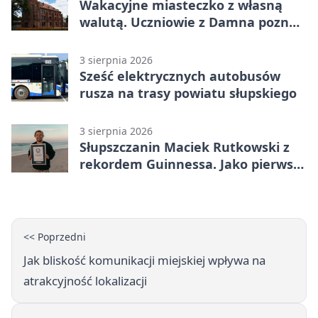
Wakacyjne miasteczko z własną
walutą. Uczniowie z Damna poznali
demokrację
3 sierpnia 2026
Sześć elektrycznych autobusów
rusza na trasy powiatu słupskiego
3 sierpnia 2026
Słupszczanin Maciek Rutkowski z
rekordem Guinnessa. Jako pierwszy
tak szybko przepłynął Bałtyk na
desce windsurfingowej
<< Poprzedni
Jak bliskość komunikacji miejskiej wpływa na
atrakcyjność lokalizacji