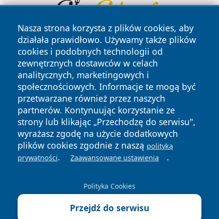
Nasza strona korzysta z plików cookies, aby
działała prawidłowo. Używamy także plików
cookies i podobnych technologii od
zewnętrznych dostawców w celach
analitycznych, marketingowych i
społecznościowych. Informacje te mogą być
przetwarzane również przez naszych
Copyright © 2026 24slupsk.pl Wszystkie prawa zastrzeżone.
partnerów. Kontynuując korzystanie ze
strony lub klikając „Przechodzę do serwisu",
wyrażasz zgodę na użycie dodatkowych
Polityka
Polityka
plików cookies zgodnie z naszą
polityką
News
Autorzy
Prywatności
Cookies
.
.
prywatności
Zaawansowane ustawienia
Polityka Cookies
Przejdź do serwisu