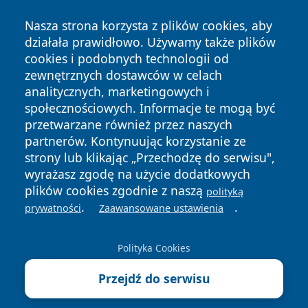
Nasza strona korzysta z plików cookies, aby
działała prawidłowo. Używamy także plików
cookies i podobnych technologii od
zewnętrznych dostawców w celach
analitycznych, marketingowych i
Copyright © 2026 24slupsk.pl Wszystkie prawa zastrzeżone.
społecznościowych. Informacje te mogą być
przetwarzane również przez naszych
partnerów. Kontynuując korzystanie ze
Polityka
Polityka
News
Autorzy
strony lub klikając „Przechodzę do serwisu",
Prywatności
Cookies
wyrażasz zgodę na użycie dodatkowych
plików cookies zgodnie z naszą
polityką
.
.
prywatności
Zaawansowane ustawienia
Polityka Cookies
Przejdź do serwisu