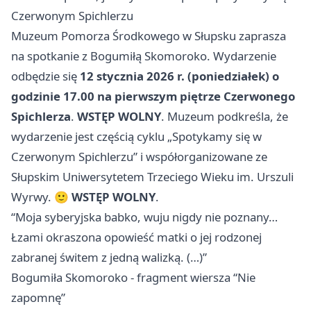
Czerwonym Spichlerzu
Muzeum Pomorza Środkowego w Słupsku zaprasza
na spotkanie z Bogumiłą Skomoroko. Wydarzenie
odbędzie się
12 stycznia 2026 r. (poniedziałek) o
godzinie 17.00
na pierwszym piętrze Czerwonego
Spichlerza
.
WSTĘP WOLNY
. Muzeum podkreśla, że
wydarzenie jest częścią cyklu „Spotykamy się w
Czerwonym Spichlerzu” i współorganizowane ze
Słupskim Uniwersytetem Trzeciego Wieku im. Urszuli
Wyrwy. 🙂
WSTĘP WOLNY
.
“Moja syberyjska babko, wuju nigdy nie poznany…
Łzami okraszona opowieść matki o jej rodzonej
zabranej świtem z jedną walizką. (…)”
Bogumiła Skomoroko - fragment wiersza “Nie
zapomnę”