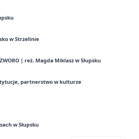
upsku
ko w Strzelinie
WORO | reż. Magda Miklasz w Słupsku
stytucje, partnerstwo w kulturze
sach w Słupsku