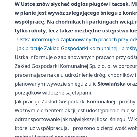
W Ustce znów słychać odgłos pługów i taczek. Mi
w planie jest wywóz zalegającego śniegu z konkr
współpracę. Na chodnikach i parkingach wciąż ro
tylko roboty, lecz także niezbędne ustępstwo k
Ustka informuje o zaplanowanych pracach przy od
Jak pracuje Zakład Gospodarki Komunalnej - prośby
Ustka informuje o zaplanowanych pracach przy odś
Zakład Gospodarki Komunalnej Sp. z o. o. w porozum
prace mające na celu udrożnienie dróg, chodników
planowanym wywozie śniegu z ulic
Słowiańska
ora
porządków widoczne są etapami.
Jak pracuje Zakład Gospodarki Komunalnej - prośby 
Ważnym elementem akcji jest udostępnienie miejsc 
odtransportowanie jak największej ilości śniegu. W
które już współpracują, i proszono o cierpliwość wo
można kierować pod adresem: