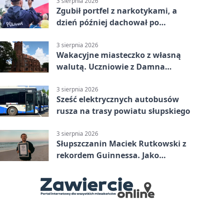
3 sierpnia 2026
Zgubił portfel z narkotykami, a
dzień później dachował po
alkoholu w Ustce
3 sierpnia 2026
Wakacyjne miasteczko z własną
walutą. Uczniowie z Damna
poznali demokrację
3 sierpnia 2026
Sześć elektrycznych autobusów
rusza na trasy powiatu słupskiego
3 sierpnia 2026
Słupszczanin Maciek Rutkowski z
rekordem Guinnessa. Jako
pierwszy tak szybko przepłynął
Bałtyk na desce windsurfingowej