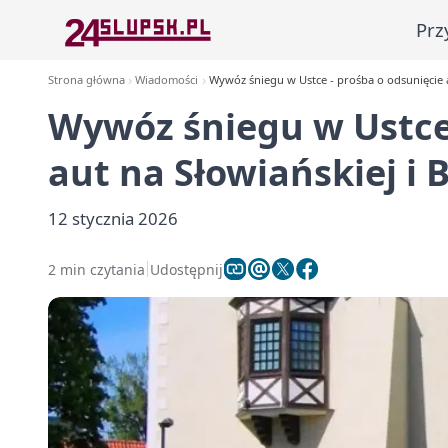
Prz
Strona główna
Wiadomości
Wywóz śniegu w Ustce - prośba o odsunięcie a
Wywóz śniegu w Ustce 
aut na Słowiańskiej i 
12 stycznia 2026
2 min czytania
Udostępnij