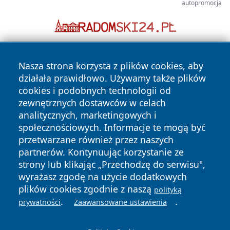
autopromocja
Nasza strona korzysta z plików cookies, aby
działała prawidłowo. Używamy także plików
cookies i podobnych technologii od
zewnętrznych dostawców w celach
analitycznych, marketingowych i
Copyright © 2026 24slupsk.pl Wszystkie prawa zastrzeżone.
społecznościowych. Informacje te mogą być
przetwarzane również przez naszych
partnerów. Kontynuując korzystanie ze
Polityka
Polityka
News
Autorzy
strony lub klikając „Przechodzę do serwisu",
Prywatności
Cookies
wyrażasz zgodę na użycie dodatkowych
plików cookies zgodnie z naszą
polityką
.
.
prywatności
Zaawansowane ustawienia