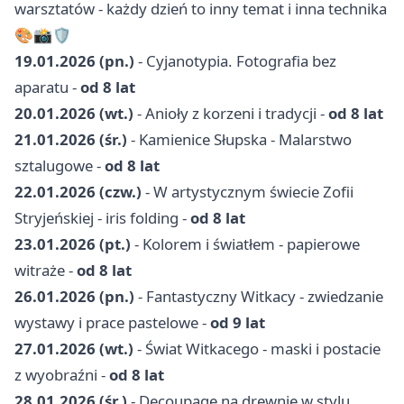
warsztatów - każdy dzień to inny temat i inna technika
🎨📸🛡️
19.01.2026 (pn.)
- Cyjanotypia. Fotografia bez
aparatu -
od 8 lat
20.01.2026 (wt.)
- Anioły z korzeni i tradycji -
od 8 lat
21.01.2026 (śr.)
- Kamienice Słupska - Malarstwo
sztalugowe -
od 8 lat
22.01.2026 (czw.)
- W artystycznym świecie Zofii
Stryjeńskiej - iris folding -
od 8 lat
23.01.2026 (pt.)
- Kolorem i światłem - papierowe
witraże -
od 8 lat
26.01.2026 (pn.)
- Fantastyczny Witkacy - zwiedzanie
wystawy i prace pastelowe -
od 9 lat
27.01.2026 (wt.)
- Świat Witkacego - maski i postacie
z wyobraźni -
od 8 lat
28.01.2026 (śr.)
- Decoupage na drewnie w stylu