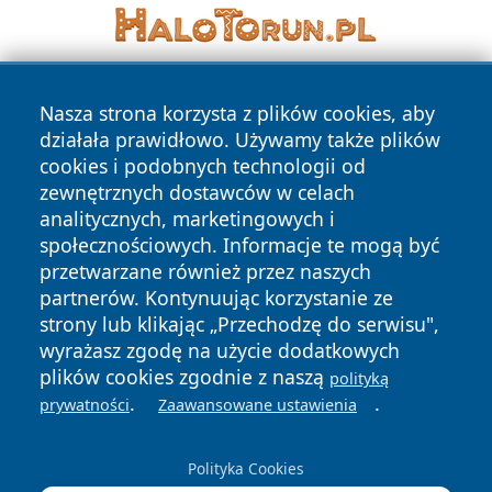
Nasza strona korzysta z plików cookies, aby
działała prawidłowo. Używamy także plików
cookies i podobnych technologii od
zewnętrznych dostawców w celach
analitycznych, marketingowych i
Copyright © 2026 24slupsk.pl Wszystkie prawa zastrzeżone.
społecznościowych. Informacje te mogą być
przetwarzane również przez naszych
partnerów. Kontynuując korzystanie ze
Polityka
Polityka
News
Autorzy
strony lub klikając „Przechodzę do serwisu",
Prywatności
Cookies
wyrażasz zgodę na użycie dodatkowych
plików cookies zgodnie z naszą
polityką
.
.
prywatności
Zaawansowane ustawienia
Polityka Cookies