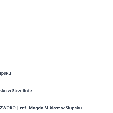
upsku
ko w Strzelinie
WORO | reż. Magda Miklasz w Słupsku