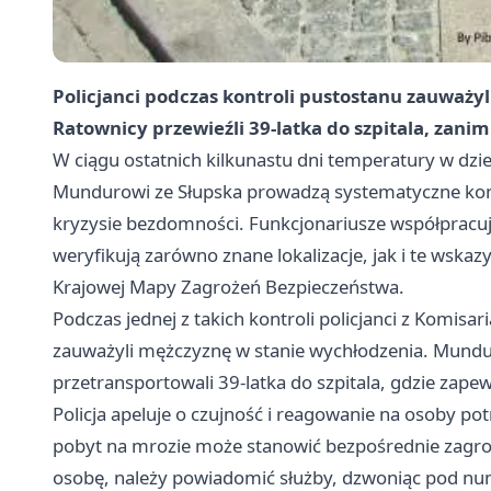
Policjanci podczas kontroli pustostanu zauważy
Ratownicy przewieźli 39-latka do szpitala, zanim 
W ciągu ostatnich kilkunastu dni temperatury w dzie
Mundurowi ze Słupska prowadzą systematyczne kon
kryzysie bezdomności. Funkcjonariusze współpracuj
weryfikują zarówno znane lokalizacje, jak i te ws
Krajowej Mapy Zagrożeń Bezpieczeństwa.
Podczas jednej z takich kontroli policjanci z Komisari
zauważyli mężczyznę w stanie wychłodzenia. Mundu
przetransportowali 39-latka do szpitala, gdzie z
Policja apeluje o czujność i reagowanie na osoby 
pobyt na mrozie może stanowić bezpośrednie zagroż
osobę, należy powiadomić służby, dzwoniąc pod n