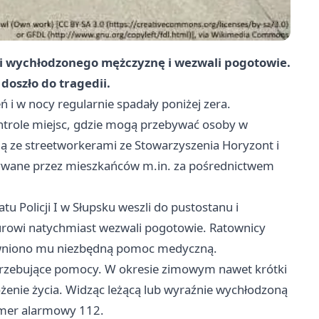
li wychłodzonego mężczyznę i wezwali pogotowie.
doszło do tragedii.
ń i w nocy regularnie spadały poniżej zera.
trole miejsc, gdzie mogą przebywać osoby w
ą ze streetworkerami ze Stowarzyszenia Horyzont i
kazywane przez mieszkańców m.in. za pośrednictwem
atu Policji I w Słupsku weszli do pustostanu i
rowi natychmiast wezwali pogotowie. Ratownicy
apewniono mu niezbędną pomoc medyczną.
potrzebujące pomocy. W okresie zimowym nawet krótki
enie życia. Widząc leżącą lub wyraźnie wychłodzoną
umer alarmowy 112.