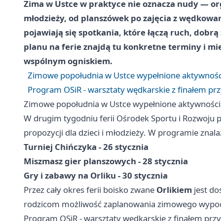
Zima w Ustce w praktyce nie oznacza nudy — orga
młodzieży, od planszówek po zajęcia z wędkowan
pojawiają się spotkania, które łączą ruch, dobrą
planu na ferie znajdą tu konkretne terminy i m
wspólnym ogniskiem.
Zimowe popołudnia w Ustce wypełnione aktywnośc
Program OSiR - warsztaty wędkarskie z finałem pr
Zimowe popołudnia w Ustce wypełnione aktywności
W drugim tygodniu ferii Ośrodek Sportu i Rozwoju pr
propozycji dla dzieci i młodzieży. W programie znala
Turniej Chińczyka - 26 stycznia
Miszmasz gier planszowych - 28 stycznia
Gry i zabawy na Orliku - 30 stycznia
Przez cały okres ferii boisko zwane
Orlikiem
jest do
rodzicom możliwość zaplanowania zimowego wypocz
Program OSiR - warsztaty wędkarskie z finałem prz