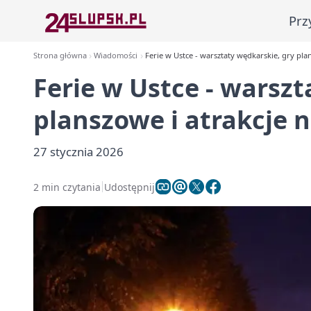
Prz
Strona główna
Wiadomości
Ferie w Ustce - warsztaty wędkarskie, gry pla
Ferie w Ustce - warszt
planszowe i atrakcje n
27 stycznia 2026
2 min czytania
Udostępnij