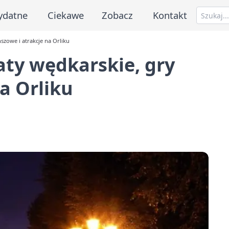
ydatne
Ciekawe
Zobacz
Kontakt
nszowe i atrakcje na Orliku
aty wędkarskie, gry
a Orliku