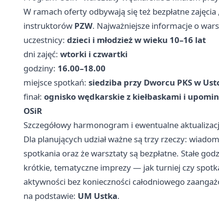
W ramach oferty odbywają się też bezpłatne zajęcia 
instruktorów
PZW
. Najważniejsze informacje o wars
uczestnicy:
dzieci i młodzież w wieku 10–16 lat
dni zajęć:
wtorki i czwartki
godziny:
16.00–18.00
miejsce spotkań:
siedziba przy Dworcu PKS w Ust
finał:
ognisko wędkarskie z kiełbaskami i upomink
OSiR
Szczegółowy harmonogram i ewentualne aktualizacje
Dla planujących udział ważne są trzy rzeczy: wiado
spotkania oraz że warsztaty są bezpłatne. Stałe godz
krótkie, tematyczne imprezy — jak turniej czy spo
aktywności bez konieczności całodniowego zaangaż
na podstawie:
UM Ustka
.