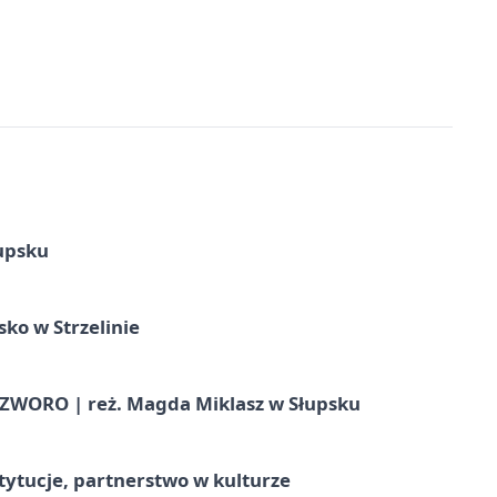
upsku
ko w Strzelinie
WORO | reż. Magda Miklasz w Słupsku
stytucje, partnerstwo w kulturze