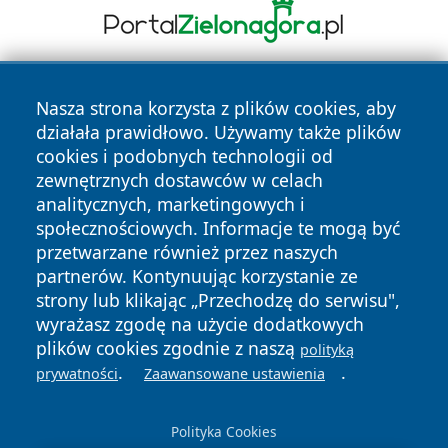
Nasza strona korzysta z plików cookies, aby
działała prawidłowo. Używamy także plików
cookies i podobnych technologii od
zewnętrznych dostawców w celach
analitycznych, marketingowych i
Copyright © 2026 24slupsk.pl Wszystkie prawa zastrzeżone.
społecznościowych. Informacje te mogą być
przetwarzane również przez naszych
partnerów. Kontynuując korzystanie ze
Polityka
Polityka
News
Autorzy
strony lub klikając „Przechodzę do serwisu",
Prywatności
Cookies
wyrażasz zgodę na użycie dodatkowych
plików cookies zgodnie z naszą
polityką
.
.
prywatności
Zaawansowane ustawienia
Polityka Cookies