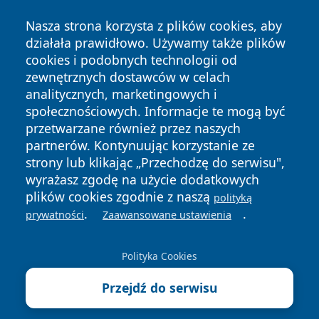
Nasza strona korzysta z plików cookies, aby
działała prawidłowo. Używamy także plików
cookies i podobnych technologii od
zewnętrznych dostawców w celach
analitycznych, marketingowych i
Copyright © 2026 24slupsk.pl Wszystkie prawa zastrzeżone.
społecznościowych. Informacje te mogą być
przetwarzane również przez naszych
partnerów. Kontynuując korzystanie ze
Polityka
Polityka
News
Autorzy
strony lub klikając „Przechodzę do serwisu",
Prywatności
Cookies
wyrażasz zgodę na użycie dodatkowych
plików cookies zgodnie z naszą
polityką
.
.
prywatności
Zaawansowane ustawienia
Polityka Cookies
Przejdź do serwisu