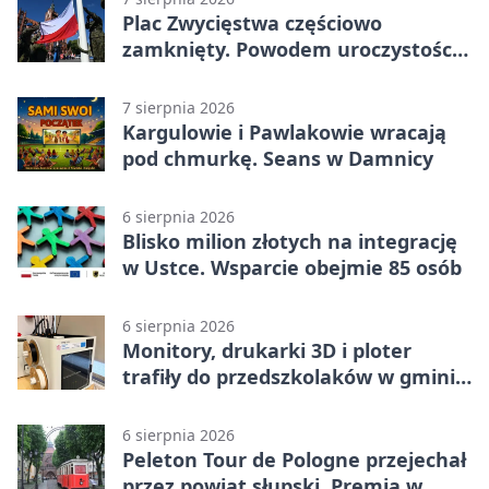
Plac Zwycięstwa częściowo
zamknięty. Powodem uroczystości
wojskowe
7 sierpnia 2026
Kargulowie i Pawlakowie wracają
pod chmurkę. Seans w Damnicy
6 sierpnia 2026
Blisko milion złotych na integrację
w Ustce. Wsparcie obejmie 85 osób
6 sierpnia 2026
Monitory, drukarki 3D i ploter
trafiły do przedszkolaków w gminie
Kobylnica
6 sierpnia 2026
Peleton Tour de Pologne przejechał
przez powiat słupski. Premia w