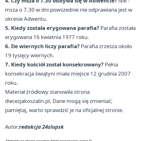
4. Czy msza o 7.30 odbywa się w Adwencie?
Nie -
msza o 7.30 w dni powszednie nie odprawiana jest w
okresie Adwentu.
5. Kiedy została erygowana parafia?
Parafia została
erygowana 16 kwietnia 1977 roku.
6. Ile wiernych liczy parafia?
Parafia zrzesza około
19 tysięcy wiernych.
7. Kiedy kościół został konsekrowany?
Pełna
konsekracja świątyni miała miejsce 12 grudnia 2007
roku.
Materiał źródłowy stanowiła strona
diecezjakoszalin.pl. Dane mogą się zmieniać;
pamiętaj, warto sprawdzić je na oficjalnej stronie.
Autor:
redakcja 24slupsk