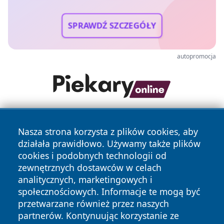
SPRAWDŹ SZCZEGÓŁY
autopromocja
Nasza strona korzysta z plików cookies, aby
działała prawidłowo. Używamy także plików
cookies i podobnych technologii od
zewnętrznych dostawców w celach
analitycznych, marketingowych i
Copyright © 2026 24slupsk.pl Wszystkie prawa zastrzeżone.
społecznościowych. Informacje te mogą być
przetwarzane również przez naszych
partnerów. Kontynuując korzystanie ze
Polityka
Polityka
News
Autorzy