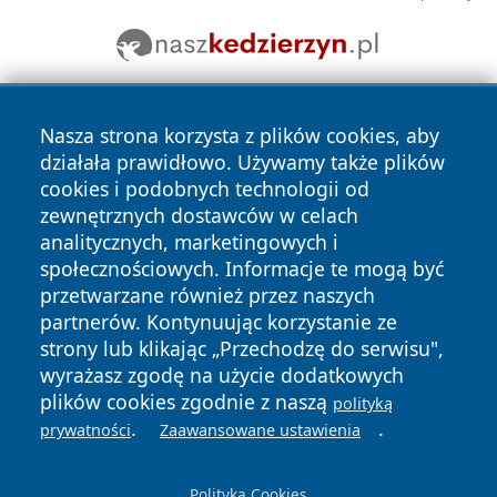
Nasza strona korzysta z plików cookies, aby
działała prawidłowo. Używamy także plików
cookies i podobnych technologii od
zewnętrznych dostawców w celach
analitycznych, marketingowych i
Copyright © 2026 24slupsk.pl Wszystkie prawa zastrzeżone.
społecznościowych. Informacje te mogą być
przetwarzane również przez naszych
partnerów. Kontynuując korzystanie ze
Polityka
Polityka
News
Autorzy
strony lub klikając „Przechodzę do serwisu",
Prywatności
Cookies
wyrażasz zgodę na użycie dodatkowych
plików cookies zgodnie z naszą
polityką
.
.
prywatności
Zaawansowane ustawienia
Polityka Cookies