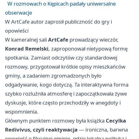
W rozmowach o Kępicach padały uniwersalne
obserwacje
W ArtCafe autor zaprosił publiczność do gry i
opowieści
W kameralnej sali
ArtCafe
prowadzący wieczór,
Konrad Remelski
, zaproponował nietypową formę
spotkania. Zamiast odczytów czy standardowej
rozmowy, przygotował krótkie opisy mieszkańców
gminy, a zadaniem zgromadzonych było
odgadywanie, kogo dotyczą. Ta interaktywna forma
szybko rozluźniła atmosferę i zapoczątkowała żywe
dyskusje, które często przechodziły w anegdoty i
wspomnienia.
Głównym punktem rozmowy była książka
Cecylka
Redivivus, czyli reaktywacja
— ironiczna, barwna
opowieść o fikcyjnej gminie, gdzie lokalna polityka i