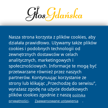
Nasza strona korzysta z plików cookies, aby
działała prawidłowo. Używamy także plików
cookies i podobnych technologii od
zewnętrznych dostawców w celach
analitycznych, marketingowych i
Copyright © 2026 24slupsk.pl Wszystkie prawa zastrzeżone.
społecznościowych. Informacje te mogą być
przetwarzane również przez naszych
partnerów. Kontynuując korzystanie ze
Polityka
Polityka
News
Autorzy
strony lub klikając „Przechodzę do serwisu",
Prywatności
Cookies
wyrażasz zgodę na użycie dodatkowych
plików cookies zgodnie z naszą
polityką
.
.
prywatności
Zaawansowane ustawienia