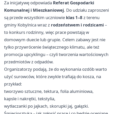
Za inicjatywę odpowiada
Referat Gospodarki
Komunalnej i Mieszkaniowej
. Do udziału zaproszeni
są przede wszystkim uczniowie
klas 1–8
z terenu
gminy Kobylnica wraz z
rodzeństwem i rodzicami
–
to konkurs rodzinny, więc prace powstają w
domowym duecie lub grupie. Celem zabawy jest nie
tylko przywrócenie świątecznego klimatu, ale też
promocja upcyklingu – czyli tworzenia wartościowych
przedmiotów z odpadów.
Organizatorzy podają, że do wykonania ozdób warto
użyć surowców, które zwykle trafiają do kosza, na
przykład:
tworzywo sztuczne, tektura, folia aluminiowa,
kapsle i nakrętki, tekstylia,
wytłaczanki po jajkach, skorupki jaj, gałązki.
Śmieciosztuka – jak zgłosić pracę i co będzie oceniane