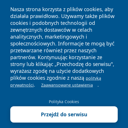
Nasza strona korzysta z plików cookies, aby
działała prawidłowo. Używamy także plików
cookies i podobnych technologii od
zewnętrznych dostawców w celach
analitycznych, marketingowych i
Copyright © 2026 24slupsk.pl Wszystkie prawa zastrzeżone.
społecznościowych. Informacje te mogą być
przetwarzane również przez naszych
partnerów. Kontynuując korzystanie ze
Polityka
Polityka
News
Autorzy
strony lub klikając „Przechodzę do serwisu",
Prywatności
Cookies
wyrażasz zgodę na użycie dodatkowych
plików cookies zgodnie z naszą
polityką
.
.
prywatności
Zaawansowane ustawienia
Polityka Cookies
Przejdź do serwisu